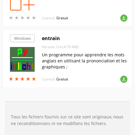
★
★
★
★
★
★
★
★
★
★
Licence:
Gratuit
entrain
Windows
Version: 0.4 (4.79 MB)
Un programme pour apprendre les mots
anglais en utilisant la prononciation et les
graphiques ;
★
★
★
★
★
★
★
★
★
★
Licence:
Gratuit
Tous les fichiers fournis sur ce site sont originaux, nous
ne reconditionnons ni ne modifions les fichiers.