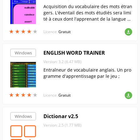
Acquisition du vocabulaire des mots étran
gers. L'éventail des mots étudiés sera limi
té à ceux dont l'apprenant de la langue a
ura besoin en premier lieu. Plusieurs mod
★
★
★
★
★
★
★
★
★
★
es d'apprentissage, y compris l'apprentiss
Licence:
Gratuit
age basé sur le 25e effet de cadre.
ENGLISH WORD TRAINER
Windows
Version: 3.2 (6.47 MB)
Entraîneur de vocabulaire anglais. Un pro
gramme d'apprentissage par le jeu ;
★
★
★
★
★
★
★
★
★
★
Licence:
Gratuit
Dictionar v2.5
Windows
Version: 2.5 (1.77 MB)