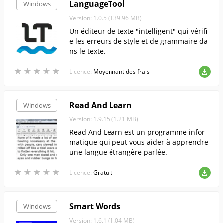
LanguageTool
Windows
Version: 1.0.5 (139.96 MB)
Un éditeur de texte "intelligent" qui vérifi
e les erreurs de style et de grammaire da
ns le texte.
★
★
★
★
★
★
★
★
★
★
Licence:
Moyennant des frais
Read And Learn
Windows
Version: 1.9.15 (1.21 MB)
Read And Learn est un programme infor
matique qui peut vous aider à apprendre
une langue étrangère parlée.
★
★
★
★
★
★
★
★
★
★
Licence:
Gratuit
Smart Words
Windows
Version: 1.6.1 (1.04 MB)