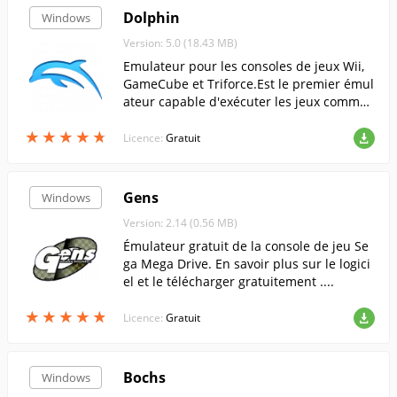
Dolphin
Windows
Version: 5.0 (18.43 MB)
Emulateur pour les consoles de jeux Wii,
GameCube et Triforce.Est le premier émul
ateur capable d'exécuter les jeux commer
ciaux sortis pour les plateformes GameCu
★
★
★
★
★
★
★
★
★
★
be et Wii.....
Licence:
Gratuit
Gens
Windows
Version: 2.14 (0.56 MB)
Émulateur gratuit de la console de jeu Se
ga Mega Drive. En savoir plus sur le logici
el et le télécharger gratuitement ....
★
★
★
★
★
★
★
★
★
★
Licence:
Gratuit
Bochs
Windows