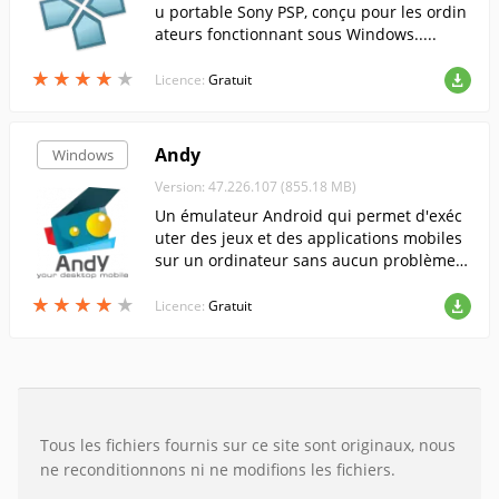
u portable Sony PSP, conçu pour les ordin
ateurs fonctionnant sous Windows.....
★
★
★
★
★
★
★
★
★
★
Licence:
Gratuit
Andy
Windows
Version: 47.226.107 (855.18 MB)
Un émulateur Android qui permet d'exéc
uter des jeux et des applications mobiles
sur un ordinateur sans aucun problème n
i difficulté.
★
★
★
★
★
★
★
★
★
★
Licence:
Gratuit
Tous les fichiers fournis sur ce site sont originaux, nous
ne reconditionnons ni ne modifions les fichiers.