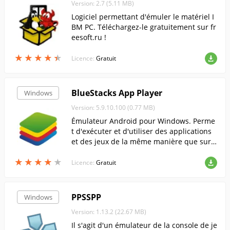
Version: 2.7 (5.11 MB)
Logiciel permettant d'émuler le matériel I
BM PC. Téléchargez-le gratuitement sur fr
eesoft.ru !
★
★
★
★
★
★
★
★
★
★
Licence:
Gratuit
BlueStacks App Player
Windows
Version: 5.9.10.100 (0.77 MB)
Émulateur Android pour Windows. Perme
t d'exécuter et d'utiliser des applications
et des jeux de la même manière que sur l
es appareils mobiles, sans aucune restrict
★
★
★
★
★
★
★
★
★
★
ion.....
Licence:
Gratuit
PPSSPP
Windows
Version: 1.13.2 (22.67 MB)
Il s'agit d'un émulateur de la console de je