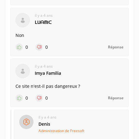
il y a 4 ans
ᒪᑌᗩᗰIᑕ
Non
0
0
Réponse
il y a 4 ans
Imya Familia
Ce site n'est-il pas dangereux ?
0
0
Réponse
il y a 4 ans
Denis
Administration de Freesoft