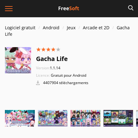
Logiciel gratuit
Android
Jeux
Arcade et 2D
Gacha
Life
Gacha Life
Version:
1.1.14
Licence:
Gratuit pour Android
4407904 téléchargements