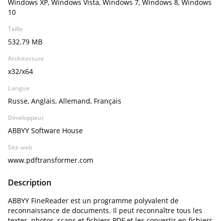
Windows XP, Windows Vista, Windows 7, Windows 8, Windows
10
Taille
532.79 MB
Architecture
x32/x64
Langue
Russe, Anglais, Allemand, Français
Développeur
ABBYY Software House
Site web
www.pdftransformer.com
Description
ABBYY FineReader est un programme polyvalent de
reconnaissance de documents. Il peut reconnaître tous les
textes, photos, scans et fichiers PDF et les convertir en fichiers