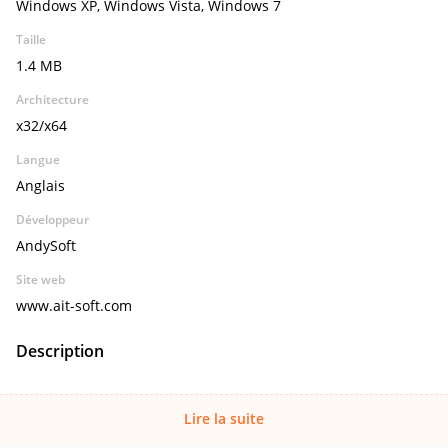
Windows XP, Windows Vista, Windows 7
Taille
1.4 MB
Architecture
x32/x64
Langue
Anglais
Développeur
AndySoft
Site web
www.ait-soft.com
Description
Lire la suite