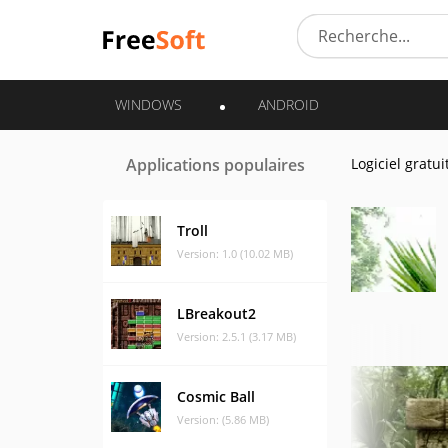
WINDOWS
ANDROID
Applications populaires
Logiciel gratui
Troll
Version: 1.0 (10.02 MB)
LBreakout2
Version: 2.5.1 (3.17 MB)
Cosmic Ball
Version: (5.86 MB)