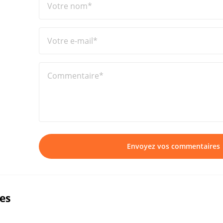
Votre nom*
Votre e-mail*
Commentaire*
Envoyez vos commentaires
ues