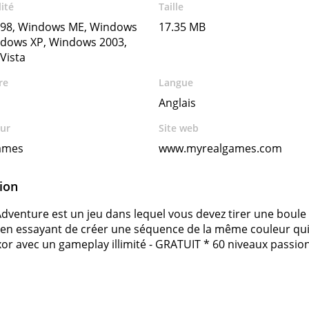
ité
Taille
98, Windows ME, Windows
17.35 MB
ndows XP, Windows 2003,
Vista
re
Langue
Anglais
ur
Site web
ames
www.myrealgames.com
ion
venture est un jeu dans lequel vous devez tirer une boule
 en essayant de créer une séquence de la même couleur qui d
r avec un gameplay illimité - GRATUIT * 60 niveaux passio
s