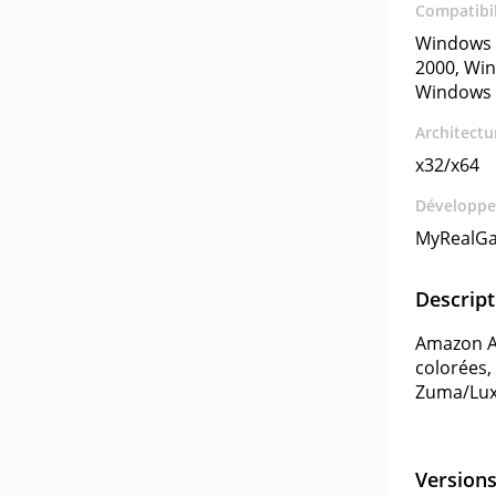
Compatibil
Windows 
2000, Wi
Windows 
Architectu
x32/x64
Développe
MyRealG
Descript
Amazon Ad
colorées,
Zuma/Luxo
Version