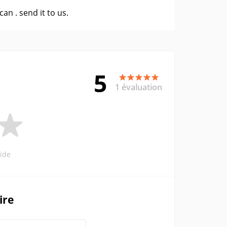
 can .
send it to us
.
5
1 évaluation
ide
ire