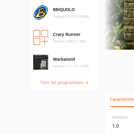
BRIQUOLO
Version: 0.5.6 (3.99 MB)
Crazy Runner
Version: 0.99 (2.7 MB)
Warkanoid
Version: 1.11.3 (1.5 MB)
Tous les programmes →
Caractérist
Version
1.0