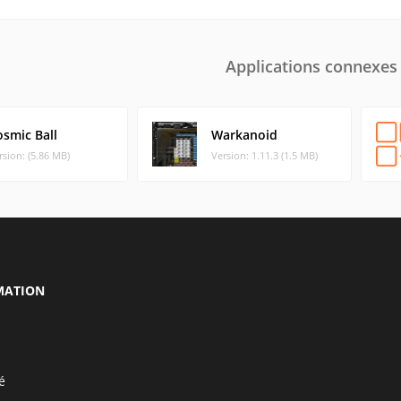
Applications connexes
osmic Ball
Warkanoid
rsion: (5.86 MB)
Version: 1.11.3 (1.5 MB)
MATION
é