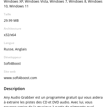
Windows XP, Windows Vista, Windows 7, Windows 8, Windows
10, Windows 11
Taille
29.99 MB
Architecture
x32/x64
Langue
Russe, Anglais
Développeur
Soft4Boost
Site web
www.soft4boost.com
Description
Any Audio Grabber est un programme gratuit qui vous aidera
à extraire les pistes des CD et DVD audio. Avec lui, vous
pourrez copier de la musique à partir de n'importe quel