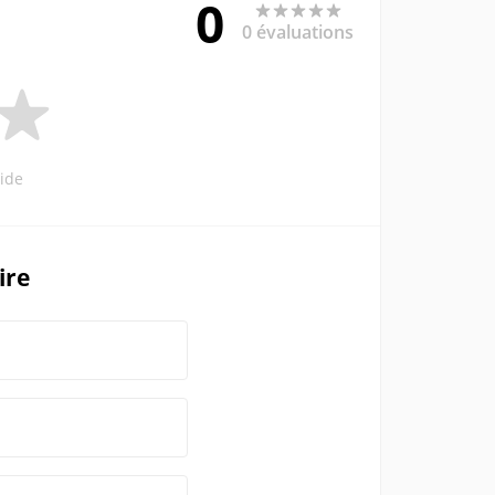
0
0 évaluations
ide
ire