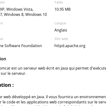
ité
Taille
XP, Windows Vista,
10.95 MB
7, Windows 8, Windows 10
re
Langue
Anglais
ur
Site web
he Software Foundation
httpd.apache.org
ion
mcat est un serveur web écrit en Java qui permet d'exécute
sur le serveur.
tion :
r web développé en Java. Il vous fournira un environnemen
r le code et les applications web correspondants sur le serv