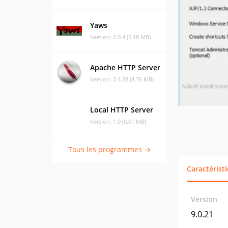
Yaws
Version: 2.0.4 (5.18 MB)
Apache HTTP Server
Version: 2.4.38 (8.76 MB)
Local HTTP Server
Version: 1.0 (0.01 MB)
Tous les programmes →
Caractérist
Version
9.0.21