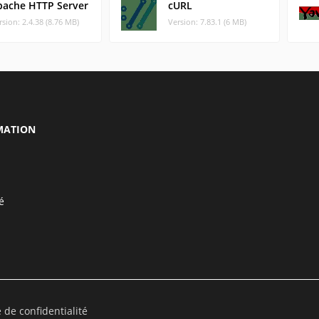
pache HTTP Server
cURL
rsion: 2.4.38 (8.76 MB)
Version: 7.83.1 (6 MB)
MATION
é
e de confidentialité