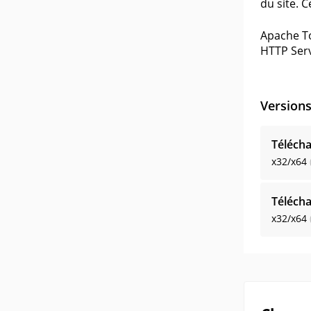
du site. 
Apache To
HTTP Serv
Version
Télécha
x32/x64
Télécha
x32/x64