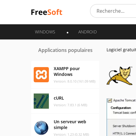
WINDOWS
ANDROID
Applications populaires
Logiciel gratui
XAMPP pour
Windows
Version: 8.0.10 (161.09 MB)
cURL
Version: 7.83.1 (6 MB)
Un serveur web
simple
Version: 1.23 (0.32 MB)