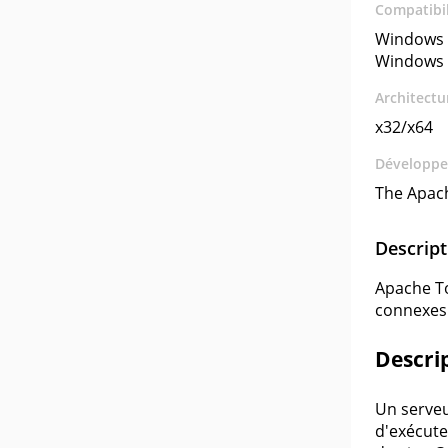
Compatibil
Windows 
Windows 
Architectu
x32/x64
Développe
The Apac
Descript
Apache To
connexes 
Descrip
Un serveu
d'exécute