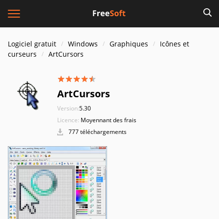
Logiciel gratuit
Windows
Graphiques
Icônes et
curseurs
ArtCursors
ArtCursors
Version:
5.30
Licence:
Moyennant des frais
777 téléchargements