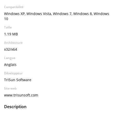
Compatibilité
Windows XP, Windows Vista, Windows 7, Windows 8, Windows
10
Taille
1.19 MB
Architecture
x32/x64
Langue
Anglais
Développeur
TriSun Software
Site web
www.trisunsoft.com
Description