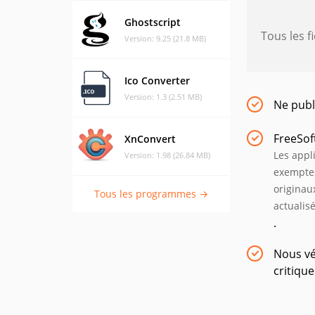
Ghostscript
Tous les f
Version: 9.25 (21.8 MB)
Ico Converter
Version: 1.3 (2.51 MB)
Ne publ
FreeSof
XnConvert
Les appl
Version: 1.98 (26.84 MB)
exemptes
originau
Tous les programmes →
actualis
.
Nous vé
critiqu