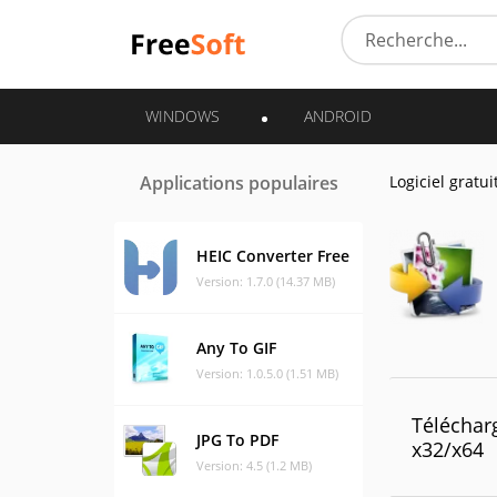
WINDOWS
ANDROID
Applications populaires
Logiciel gratui
HEIC Converter Free
Version: 1.7.0 (14.37 MB)
Any To GIF
Version: 1.0.5.0 (1.51 MB)
Télécharg
JPG To PDF
x32/x64
Version: 4.5 (1.2 MB)