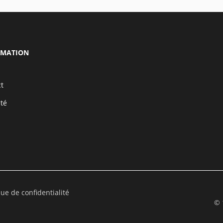
RMATION
t
ité
que de confidentialité
© 