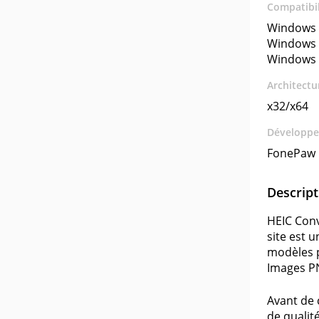
Compatibil
Windows 
Windows 
Windows 
Architectu
x32/x64
Développe
FonePaw
Descript
HEIC Conv
site est 
modèles p
Images P
Avant de 
de qualit