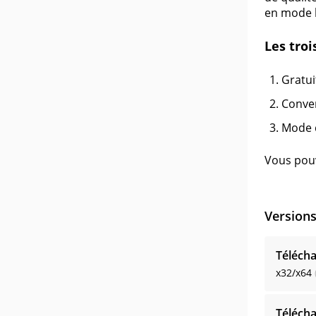
en mode 
Les tro
Gratui
Conver
Mode d
Vous pouv
Version
Télécha
x32/x64
Télécha