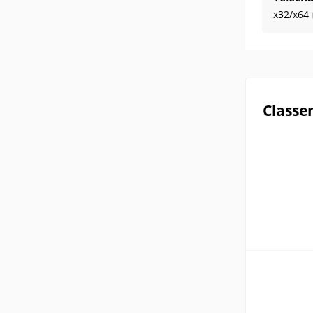
x32/x64
Classe