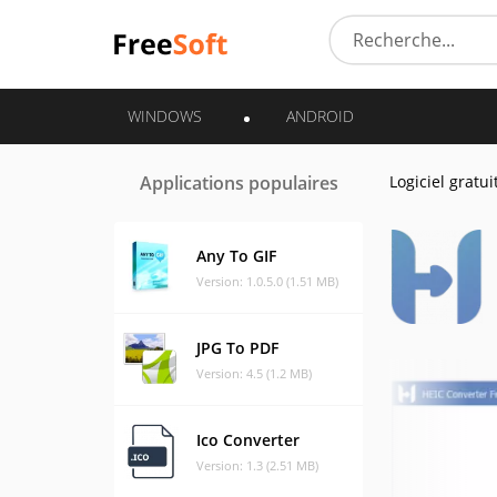
WINDOWS
ANDROID
Applications populaires
Logiciel gratui
Any To GIF
Version: 1.0.5.0 (1.51 MB)
JPG To PDF
Version: 4.5 (1.2 MB)
Ico Converter
Version: 1.3 (2.51 MB)