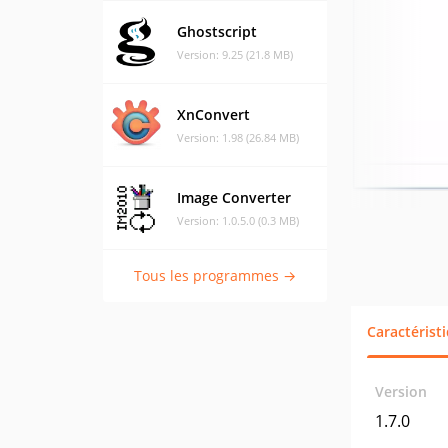
Ghostscript
Version: 9.25 (21.8 MB)
XnConvert
Version: 1.98 (26.84 MB)
Image Converter
Version: 1.0.5.0 (0.3 MB)
Tous les programmes →
Caractérist
Version
1.7.0