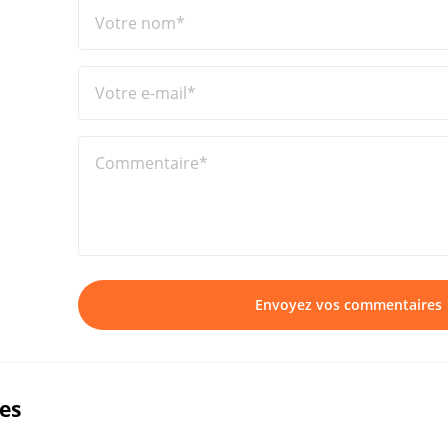
Votre nom*
Votre e-mail*
Commentaire*
Envoyez vos commentaires
ues