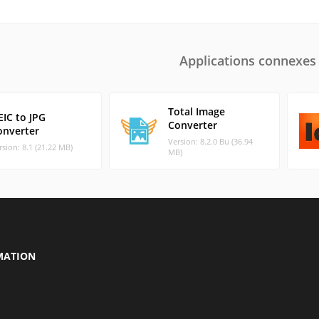
Applications connexes
Total Image
EIC to JPG
Converter
onverter
Version: 8.2.0 Bu (36.94
rsion: 8.1 (21.22 MB)
MB)
MATION