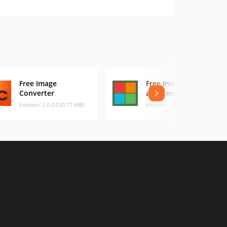
Free Image
Free Image Convert
Converter
and Resize
Version: 2.0.0.0 (0.71 MB)
Version: 2.1.70.8 (28.14 MB)