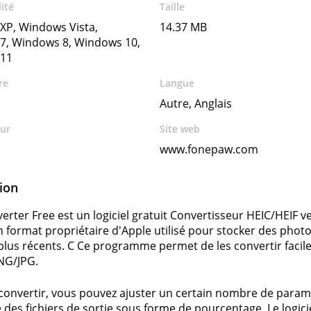
ité
Taille
XP, Windows Vista,
14.37 MB
7, Windows 8, Windows 10,
11
re
Langue
Autre, Anglais
ur
Site web
www.fonepaw.com
ion
erter Free est un logiciel gratuit Convertisseur HEIC/HEIF 
un format propriétaire d'Apple utilisé pour stocker des phot
lus récents. С Ce programme permet de les convertir facile
NG/JPG.
convertir, vous pouvez ajuster un certain nombre de paramè
é des fichiers de sortie sous forme de pourcentage. Le logic