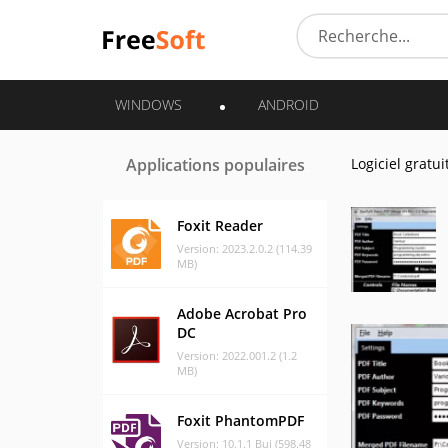
WINDOWS
ANDROID
Applications populaires
Logiciel gratui
Foxit Reader
Version: 2023.2.0.2 (114.39
MB)
Adobe Acrobat Pro
DC
Version: 2022.001.2 (1.2
MB)
Foxit PhantomPDF
Version: 10.1.1 Bui (598.48