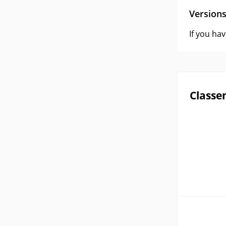
Version
If you ha
Classe