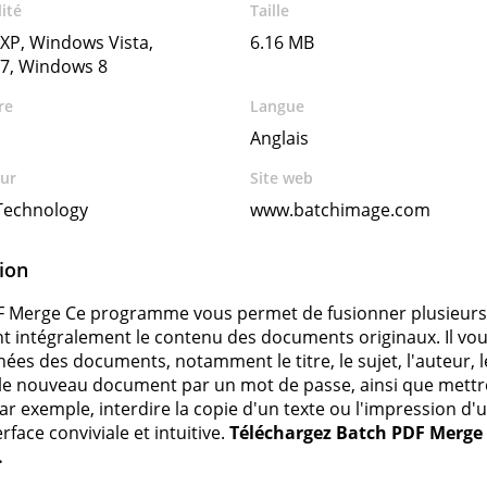
ité
Taille
XP, Windows Vista,
6.16 MB
7, Windows 8
re
Langue
Anglais
ur
Site web
Technology
www.batchimage.com
ion
F Merge
Ce programme vous permet de fusionner plusieurs 
t intégralement le contenu des documents originaux. Il vo
es des documents, notamment le titre, le sujet, l'auteur, l
le nouveau document par un mot de passe, ainsi que mettre 
ar exemple, interdire la copie d'un texte ou l'impression
rface conviviale et intuitive.
Téléchargez Batch PDF Merge d
.