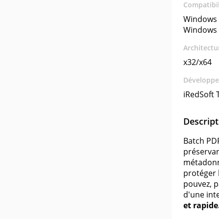
Compatibil
Windows 
Windows 
Architectu
x32/x64
Développe
iRedSoft 
Descript
Batch PD
préservan
métadonné
protéger 
pouvez, p
d'une inte
et rapide