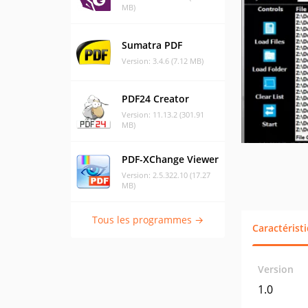
MB)
Sumatra PDF
Version: 3.4.6 (7.12 MB)
PDF24 Creator
Version: 11.13.2 (301.91
MB)
PDF-XChange Viewer
Version: 2.5.322.10 (17.27
MB)
Tous les programmes →
Caractérist
Version
1.0