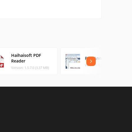
Haihaisoft PDF
PDF Annotator
Reader
Version: 8.0.0.83 (70.93 MB)
Version: 1.5.7.0 (3.37 MB)