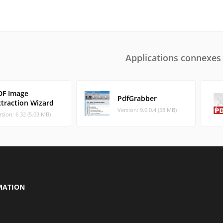
Applications connexes
DF Image
PdfGrabber
xtraction Wizard
Version: 9.0.0.4 (58 MB)
rsion: 6.32 (5.03 MB)
MATION