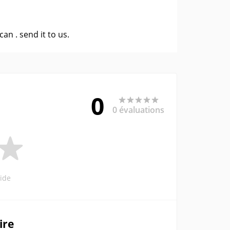
 can .
send it to us
.
0
0 évaluations
ide
ire