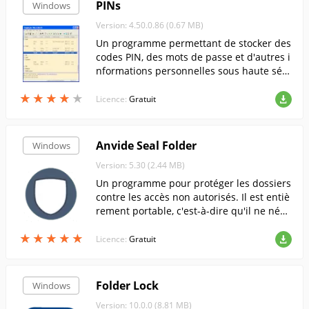
PINs
Windows
Version: 4.50.0.86 (0.67 MB)
Un programme permettant de stocker des
codes PIN, des mots de passe et d'autres i
nformations personnelles sous haute séc
urité.
★
★
★
★
★
★
★
★
★
★
Licence:
Gratuit
Anvide Seal Folder
Windows
Version: 5.30 (2.44 MB)
Un programme pour protéger les dossiers
contre les accès non autorisés. Il est entiè
rement portable, c'est-à-dire qu'il ne néce
ssite aucune installation, ce qui permet d
★
★
★
★
★
★
★
★
★
★
e l'utiliser sur une clé USB.
Licence:
Gratuit
Folder Lock
Windows
Version: 10.0.0 (8.81 MB)