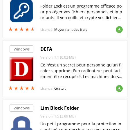
Folder Lock est un programme efficace po
ur protéger vos fichiers personnels et imp
ortants. Il verrouille et crypte vos fichiers
et offre la fonction de sauvegarde automa
★
★
★
★
★
★
★
★
★
★
tique de vos fichiers sur le "cloud". Il vous
Licence:
Moyennant des frais
permet également de protéger les clés US
B et les CD/DVD.
DEFA
Windows
Version: 1.1 (0.02 MB)
Ce n'est un secret pour personne qu'un fi
chier supprimé d'un ordinateur peut facil
ement être récupéré. Les machines du se
rvice spécial de renseignement de l'État li
★
★
★
★
★
★
★
★
★
★
sent simplement la magnétisation résidue
Licence:
Gratuit
lle des galettes du disque dur. Alors, com
ment éviter cela ?
Lim Block Folder
Windows
Version: 1.5 (3.09 MB)
Un petit programme pour la protection in
stantanée des dossiers par mot de passe.