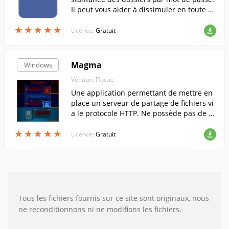
Il peut vous aider à dissimuler en toute sé
curité des données sensibles sur des disq
★
★
★
★
★
★
★
★
★
★
ues durs et des supports amovibles. Un m
Licence:
Gratuit
ot de passe distinct est défini pour chaqu
e dossier.
Magma
Windows
Version: После
Une application permettant de mettre en
place un serveur de partage de fichiers vi
a le protocole HTTP. Ne possède pas de pr
ogramme d'installation, ce qui permet de
★
★
★
★
★
★
★
★
★
★
le transporter sur une clé USB.
Licence:
Gratuit
Tous les fichiers fournis sur ce site sont originaux, nous
ne reconditionnons ni ne modifions les fichiers.