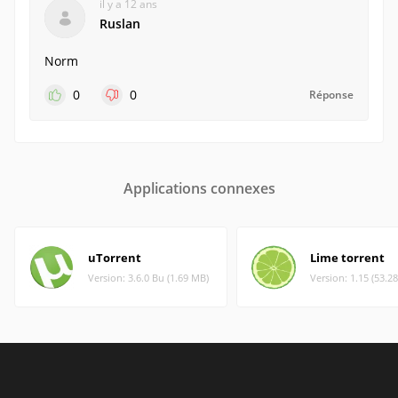
il y a 12 ans
Ruslan
Norm
0
0
Réponse
Applications connexes
uTorrent
Lime torrent
Version: 3.6.0 Bu (1.69 MB)
Version: 1.15 (53.2