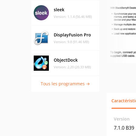
sleek
Version: 1.1.4 (56.46 MB)
DisplayFusion Pro
Version: 9.8 (91.46 MB)
ObjectDock
Version: 2.20 (20.33 MB)
Tous les programmes →
Caractérist
Version
7.1.0 B39