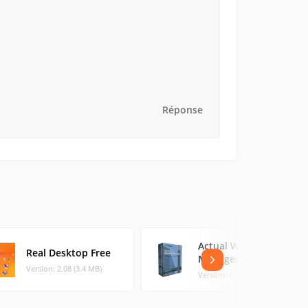
Réponse
Actual Window
Real Desktop Free
Manager
Version: 2.08 (3.4 MB)
Version: 8.14.6.1 (10.78 MB)