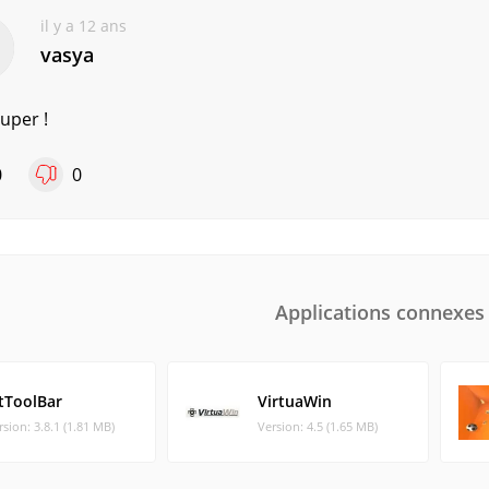
il y a 12 ans
vasya
Super !
0
0
Applications connexes
etToolBar
VirtuaWin
rsion: 3.8.1 (1.81 MB)
Version: 4.5 (1.65 MB)