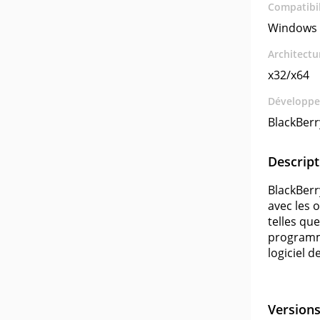
Compatibil
Windows 
Architectu
x32/x64
Développe
BlackBerr
Descript
BlackBerr
avec les 
telles qu
programme
logiciel d
Version