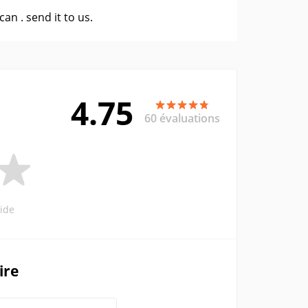
 can .
send it to us
.
4.75
60 évaluations
ide
ire