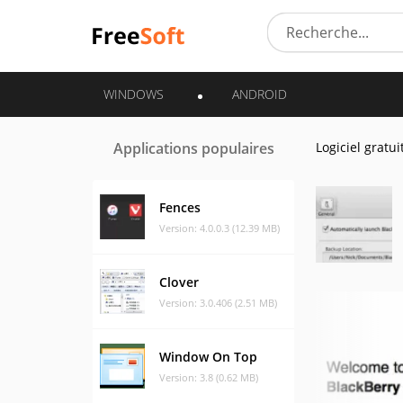
WINDOWS
ANDROID
Applications populaires
Logiciel gratui
Fences
Version: 4.0.0.3 (12.39 MB)
Clover
Version: 3.0.406 (2.51 MB)
Window On Top
Version: 3.8 (0.62 MB)