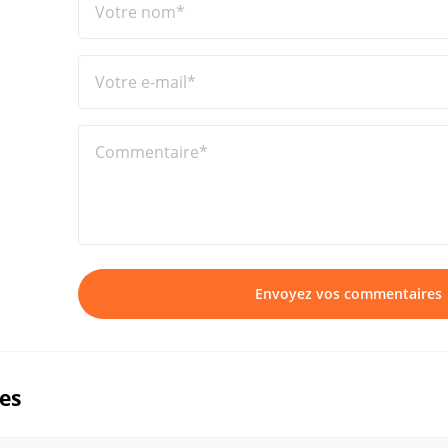
Votre nom*
Votre e-mail*
Commentaire*
Envoyez vos commentaires
ues