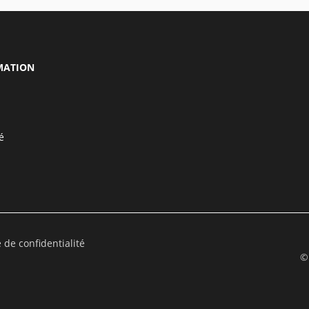
MATION
é
e de confidentialité
©