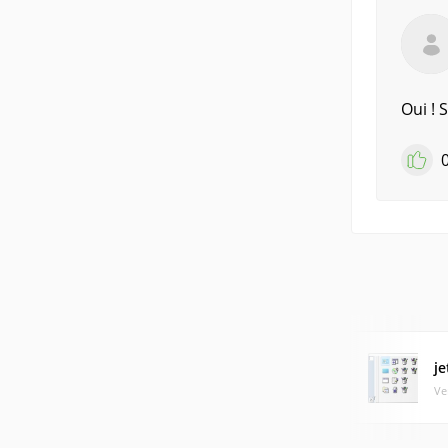
Oui ! 
j
Ve