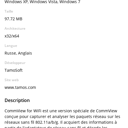
Windows XP, Windows Vista, Windows 7
Taille
97.72 MB
Architecture
x32/x64
Langue
Russe, Anglais
Développeur
TamoSoft
Site web
www.tamos.com
Description
CommView for WiFi est une version spéciale de CommView
conçue pour capturer et analyser les paquets réseau sur les
réseaux sans fil 802.11a/b/g. Il acquiert des informations à
partir de l'adaptateur de réseau sans fil et décode les