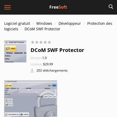
Logiciel gratuit
Windows
Développeur
Protection des
logiciels
DCoM SWF Protector
DCoM SWF Protector
Version:
1.0
Licence:
$29.99
202 téléchargements