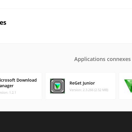
ues
Applications connexes
icrosoft Download
ReGet Junior
anager
Version: 2.3.266 (2.52 MB)
rsion: 1.2.1