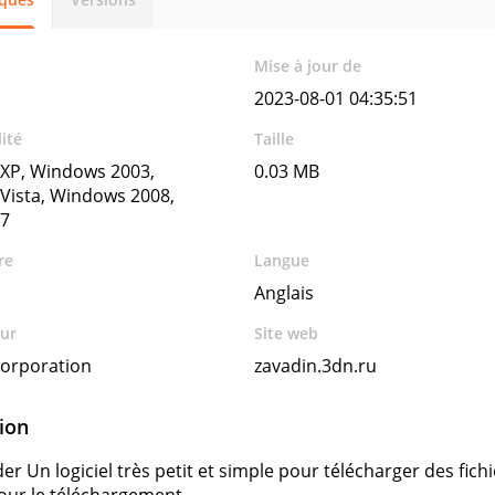
Mise à jour de
2023-08-01 04:35:51
ité
Taille
XP, Windows 2003,
0.03 MB
Vista, Windows 2008,
7
re
Langue
Anglais
ur
Site web
Corporation
zavadin.3dn.ru
ion
 Un logiciel très petit et simple pour télécharger des fichiers