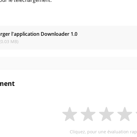
our le téléchargement.
s
rger l'application Downloader
1.0
(0.03 MB)
ment
Cliquez, pour une évaluation rap