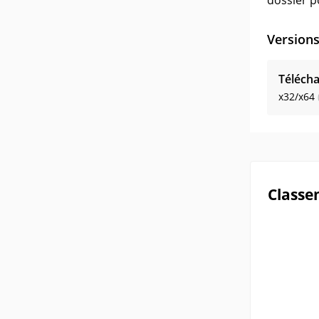
dossier p
Version
Télécha
x32/x64
Classe