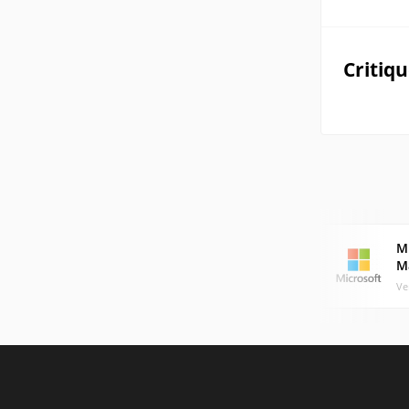
Critiq
M
M
Ve