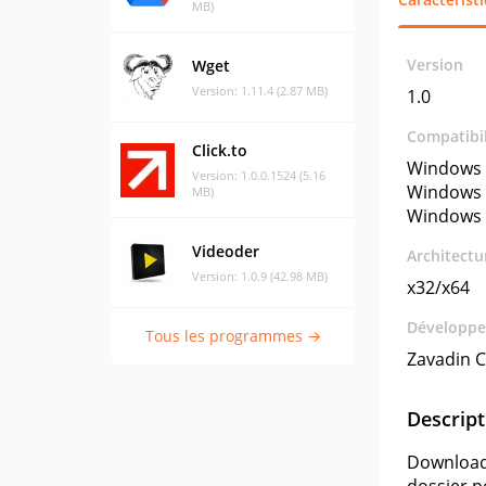
MB)
Version
Wget
Version: 1.11.4 (2.87 MB)
1.0
Compatibil
Click.to
Windows 
Version: 1.0.0.1524 (5.16
Windows 
MB)
Windows 
Videoder
Architectu
Version: 1.0.9 (42.98 MB)
x32/x64
Développe
Tous les programmes →
Zavadin 
Descript
Downloader