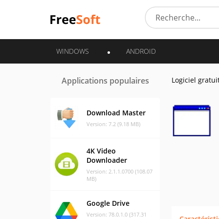
WINDOWS
ANDROID
Applications populaires
Logiciel gratui
Download Master
Version: 7.2 (9.18 MB)
4K Video
Downloader
Version: 2.1.1.0700 (108.07
MB)
Google Drive
Version: 78.0.1.0 (317.31
Caractérist