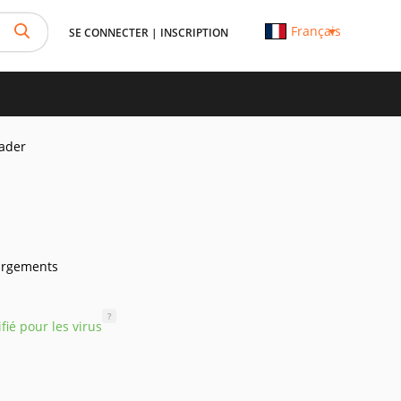
Français
SE CONNECTER
|
INSCRIPTION
ader
argements
?
ifié pour les virus