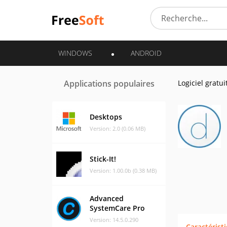
WINDOWS
ANDROID
Applications populaires
Logiciel gratui
Desktops
Version: 2.0 (0.06 MB)
Stick-It!
Version: 1.00.0b (0.38 MB)
Advanced
SystemCare Pro
Version: 14.5.0.290
Caractérist