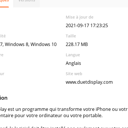
Mise à jour de
2021-09-17 17:23:25
ité
Taille
7, Windows 8, Windows 10
228.17 MB
re
Langue
Anglais
ur
Site web
www.duetdisplay.com
ion
lay est un programme qui transforme votre iPhone ou vot
taire pour votre ordinateur ou votre portable.