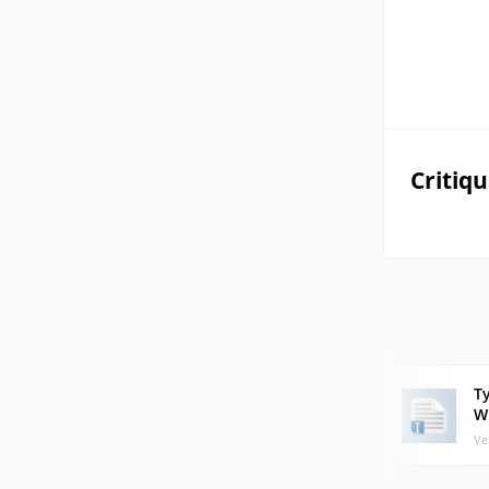
Critiq
T
W
Ve