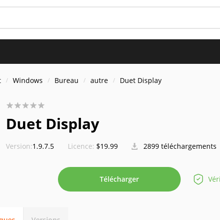
t
Windows
Bureau
autre
Duet Display
Duet Display
Version:
1.9.7.5
Licence:
$19.99
2899 téléchargements
Télécharger
Vér
iques
Versions