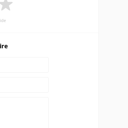
ide
ire