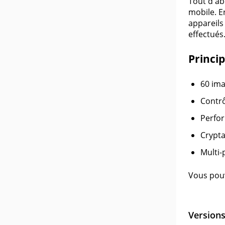
Tout d'ab
mobile. En
appareils
effectués
Princip
60 ima
Contrô
Perfor
Crypta
Multi-
Vous pouv
Version