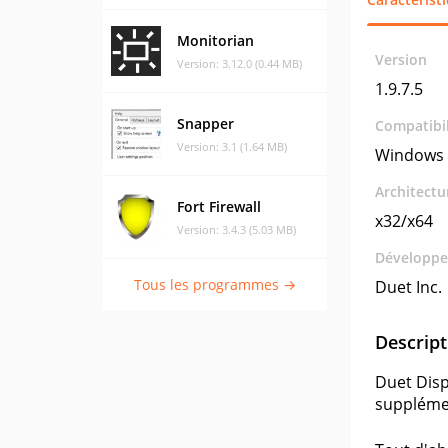
Monitorian
Version
Version: 3.12.0 (0.44 MB)
1.9.7.5
Snapper
Compatibil
Version: 3.1 (1.64 MB)
Windows 
Architectu
Fort Firewall
x32/x64
Version: 3.4.3 (5.03 MB)
Développe
Tous les programmes →
Duet Inc.
Descript
Duet Disp
supplémen