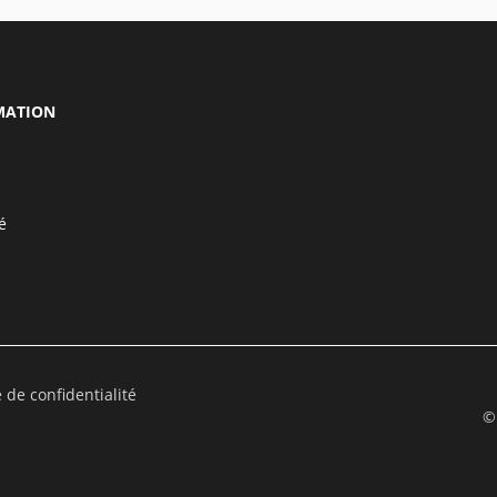
MATION
é
e de confidentialité
©