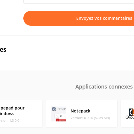
Envoyez vos commentaires
ues
Applications connexes
ypepad pour
Notepack
indows
Version: 0.9.20 (82.89 MB)
rsion: 1.3.0.0