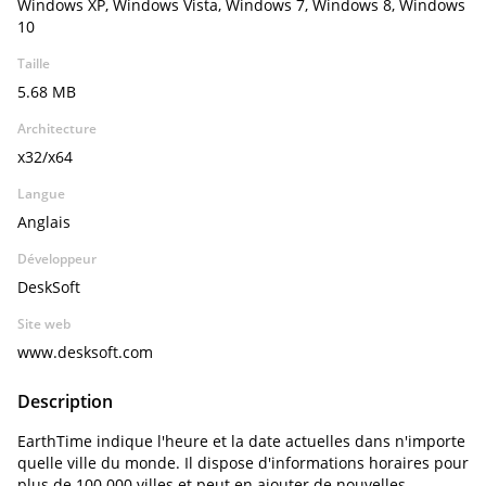
Windows XP, Windows Vista, Windows 7, Windows 8, Windows
10
Taille
5.68 MB
Architecture
x32/x64
Langue
Anglais
Développeur
DeskSoft
Site web
www.desksoft.com
Description
EarthTime indique l'heure et la date actuelles dans n'importe
quelle ville du monde. Il dispose d'informations horaires pour
plus de 100 000 villes et peut en ajouter de nouvelles.