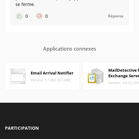
se ferme.
0
0
Réponse
Applications connexes
MailDetective 
Email Arrival Notifier
Exchange Serv
Version: 3.1.002. (0.5 MB)
Version: 3.0 (12.39
PARTICIPATION