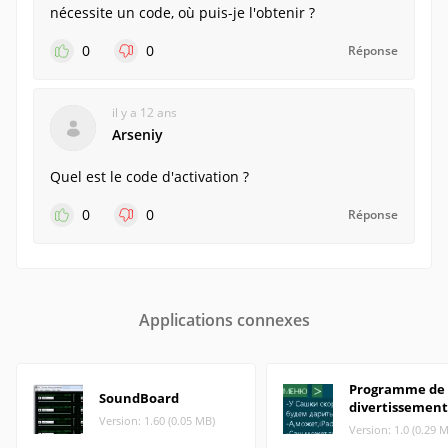
nécessite un code, où puis-je l'obtenir ?
0
0
Réponse
il y a 12 ans
Arseniy
Quel est le code d'activation ?
0
0
Réponse
Applications connexes
Programme de
SoundBoard
divertissement
Version: 1.60 (0.05 MB)
Version: 1.0 (0.29 