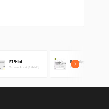
RTFHint
Enthalpy
Version: latest (0.26 MB)
Version: 1.0 (0.47 MB)