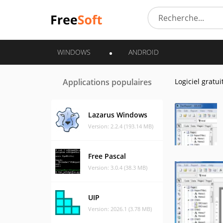
WINDOWS
ANDROID
Applications populaires
Logiciel gratui
Lazarus Windows
Version: 2.2.4 (193.14 MB)
Free Pascal
Version: 3.0.4 (38.3 MB)
UIP
Version: 2026.1 (3.78 MB)