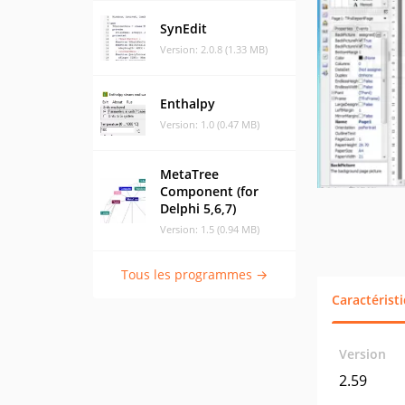
SynEdit
Version: 2.0.8 (1.33 MB)
Enthalpy
Version: 1.0 (0.47 MB)
MetaTree
Component (for
Delphi 5,6,7)
Version: 1.5 (0.94 MB)
Tous les programmes →
Caractérist
Version
2.59