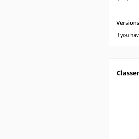
Version
If you ha
Classe