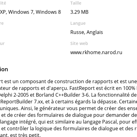
ité
Taille
XP, Windows 7, Windows 8
3.29 MB
re
Langue
Russe, Anglais
ur
Site web
www.rkhome.narod.ru
ion
t est un composant de construction de rapports et est un
teur de rapports et d'aperçu. FastReport est écrit en 100% P
elphi 2-2005 et Borland C++Builder 3-6. La fonctionnalité 
e ReportBuilder 7.xx, et à certains égards la dépasse. Certai
uniques. Ainsi, le générateur vous permet de créer des ens
 et de créer des formulaires de dialogue pour demander des
le langage intégré, qui est similaire au langage Pascal, pour
et contrôler la logique des formulaires de dialogue et des 
nt, est très petit.