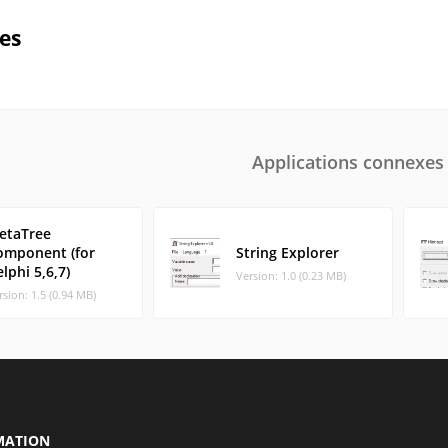
ues
Applications connexes
etaTree
omponent (for
String Explorer
lphi 5,6,7)
Version: 1.0 (0.23 MB)
rsion: 1.5 (0.94 MB)
MATION