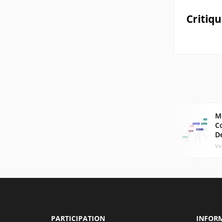
Critiq
M
C
De
Ve
PARTICIPATION
INFOR