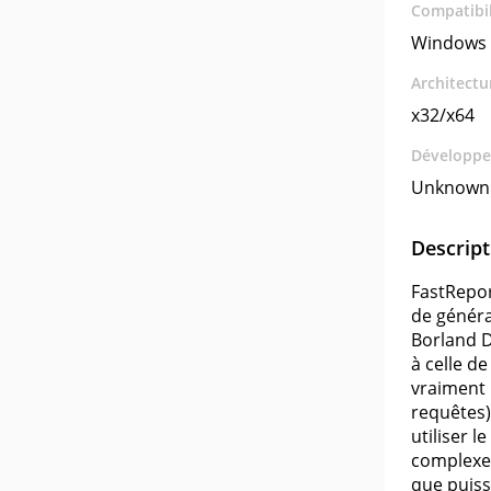
Compatibil
Windows 
Architectu
x32/x64
Développe
Unknown
Descript
FastRepor
de généra
Borland D
à celle d
vraiment 
requêtes)
utiliser 
complexe 
que puissa