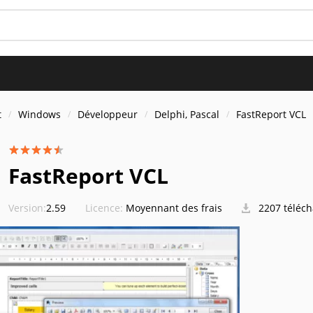
t
Windows
Développeur
Delphi, Pascal
FastReport VCL
FastReport VCL
Version:
2.59
Licence:
Moyennant des frais
2207 téléc