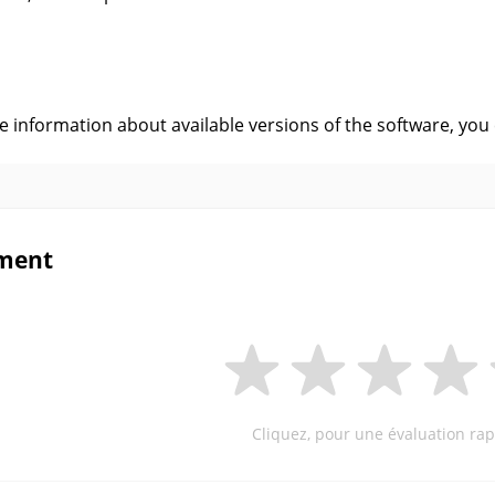
s
ve information about available versions of the software, you
ment
Cliquez, pour une évaluation rap