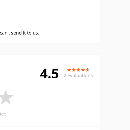
 can .
send it to us
.
4.5
2 évaluations
ide