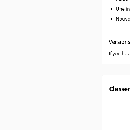
Une int
Nouvea
Version
If you ha
Classe