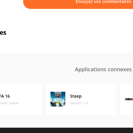
Envoyez vos commentaires
ues
Applications connexes
FA 16
Steep
rsion: Latest
Version: 1.0