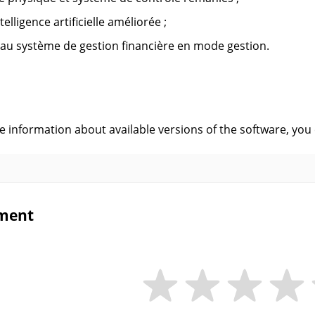
elligence artificielle améliorée ;
u système de gestion financière en mode gestion.
s
ve information about available versions of the software, you
ment