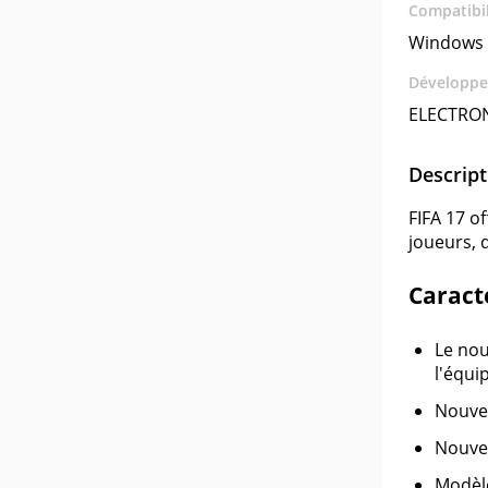
Compatibil
Windows 
Développe
ELECTRON
Descript
FIFA 17 o
joueurs, 
Caracté
Le nou
l'équip
Nouvea
Nouvea
Modèle