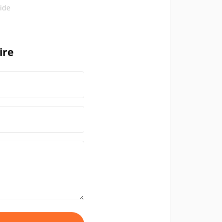
ide
ire