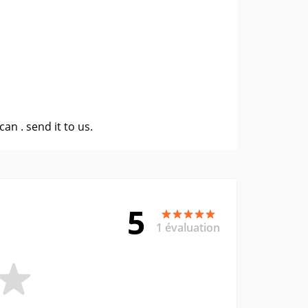
 can .
send it to us
.
5
1 évaluation