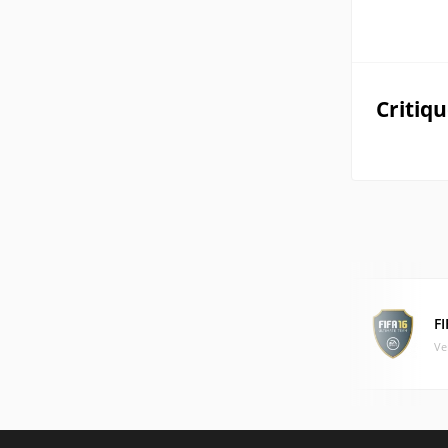
Critiq
FI
Ve