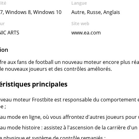
ité
Langue
7, Windows 8, Windows 10
Autre, Russe, Anglais
ur
Site web
IC ARTS
www.ea.com
ion
ffre aux fans de football un nouveau moteur encore plus réa
de nouveaux joueurs et des contrôles améliorés.
ristiques principales
veau moteur Frostbite est responsable du comportement e
e ;
u mode en ligne, où vous affrontez d'autres joueurs pour 
u mode histoire : assistez à l'ascension de la carrière d'u
 physique et système de contrôle remaniés ;