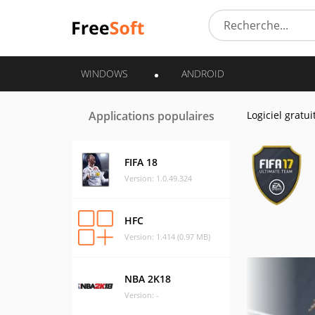
WINDOWS
ANDROID
Applications populaires
Logiciel gratui
FIFA 18
Version: 1.0.49.324
HFC
Version: 1.414 (0.97 MB)
NBA 2K18
Version: -