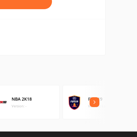
NBA 2K18
FIFA 19
Version: -
Version: Latest