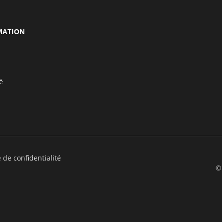
MATION
é
e de confidentialité
©