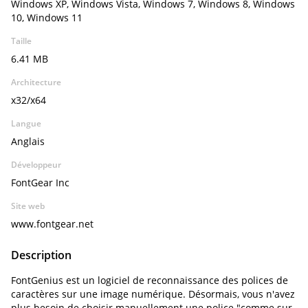
Windows XP, Windows Vista, Windows 7, Windows 8, Windows
10, Windows 11
Taille
6.41 MB
Architecture
x32/x64
Langue
Anglais
Développeur
FontGear Inc
Site web
www.fontgear.net
Description
FontGenius est un logiciel de reconnaissance des polices de
caractères sur une image numérique. Désormais, vous n'avez
plus besoin de choisir manuellement une police "comme sur