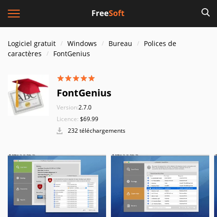
Logiciel gratuit
Windows
Bureau
Polices de
caractères
FontGenius
FontGenius
Version:
2.7.0
Licence:
$69.99
232 téléchargements