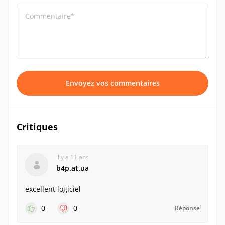
Commentaire*
Envoyez vos commentaires
Critiques
il y a 11 ans
b4p.at.ua
excellent logiciel
0
0
Réponse