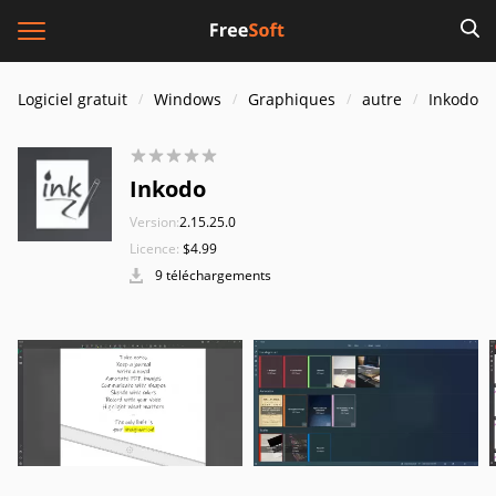
Logiciel gratuit
Windows
Graphiques
autre
Inkodo
Inkodo
Version:
2.15.25.0
Licence:
$4.99
9 téléchargements