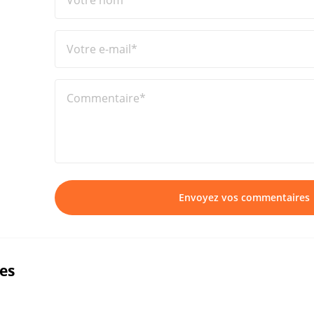
Votre nom*
Votre e-mail*
Commentaire*
Envoyez vos commentaires
ues