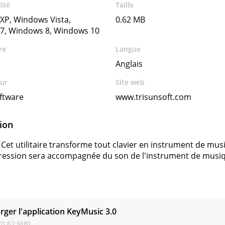
ité
Taille
XP, Windows Vista,
0.62 MB
7, Windows 8, Windows 10
re
Langue
Anglais
ur
Site web
ftware
www.trisunsoft.com
ion
Cet utilitaire transforme tout clavier en instrument de mus
ession sera accompagnée du son de l'instrument de musiq
s
rger l'application KeyMusic
3.0
(0.62 MB)