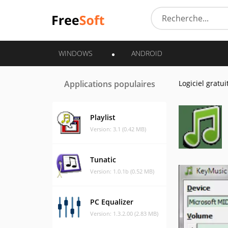
WINDOWS
ANDROID
Applications populaires
Logiciel gratui
Playlist
Version: 3.1 (0.42 MB)
Tunatic
Version: 1.0.1b (0.52 MB)
PC Equalizer
Version: 1.3.2.00 (2.83 MB)