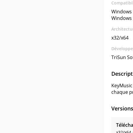
Compatibil
Windows 
Windows 
Architectu
x32/x64
Développe
TriSun So
Descript
KeyMusic 
chaque pr
Version
Télécha
x32/x64