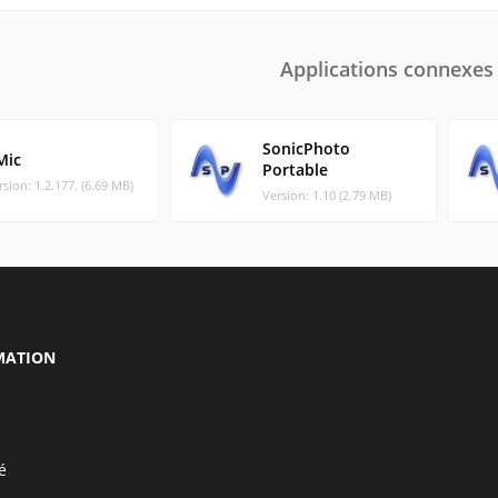
Applications connexes
SonicPhoto
Mic
Portable
rsion: 1.2.177. (6.69 MB)
Version: 1.10 (2.79 MB)
MATION
é