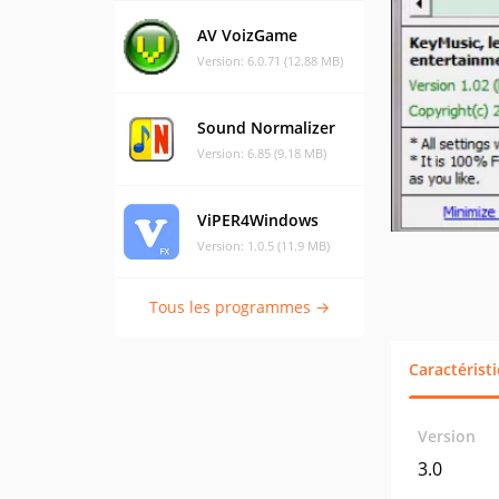
AV VoizGame
Version: 6.0.71 (12.88 MB)
Sound Normalizer
Version: 6.85 (9.18 MB)
ViPER4Windows
Version: 1.0.5 (11.9 MB)
Tous les programmes →
Caractérist
Version
3.0