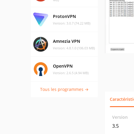
ProtonVPN
Version: 3.0.7 (74.22 MB)
Amnezia VPN
Version: 4.8.1.0 (106.03 MB)
OpenVPN
Version: 2.6.5 (4.94 MB)
Tous les programmes →
Caractérist
Version
3.5