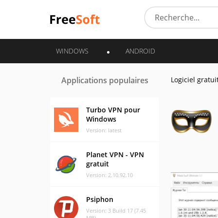
WINDOWS
ANDROID
Applications populaires
Logiciel gratui
Turbo VPN pour
Windows
Version: latest
Planet VPN - VPN
gratuit
Version: 2.10.92.10
Psiphon
Version: 3 Build 17 (7.45
MB)