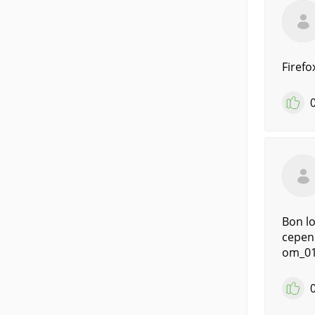
Firefox
Bon lo
cepend
om_01