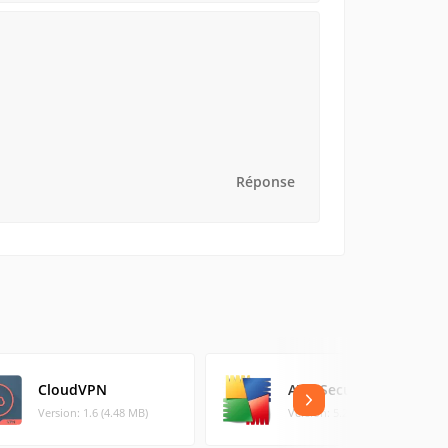
Réponse
CloudVPN
AVG Secure VPN
Version: 1.6 (4.48 MB)
Version: 5.25.792 (1.26 MB)