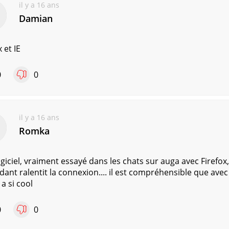
il y a 16 ans
Damian
 et IE
0
0
il y a 16 ans
Romka
giciel, vraiment essayé dans les chats sur auga avec Firefo
ant ralentit la connexion.... il est compréhensible que avec 
a si cool
0
0