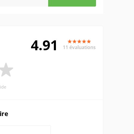
4.91
11 évaluations
ide
ire