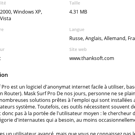
ité
Taille
2000, Windows XP,
4.31 MB
Vista
re
Langue
Russe, Anglais, Allemand, Fra
ur
Site web
t
www.thanksoft.com
ion
 Pro est un logiciel d'anonymat internet facile à utiliser, b
n Router). Mask Surf Pro De nos jours, personne ne se plain
 nombreuses solutions prêtes à l'emploi qui sont installées 
ateurs système. Toutefois, ces outils nécessitent souvent
t donc pas à la portée de l'utilisateur moyen : le chercheur d
égorie d'internautes qui a besoin, au moins occasionnellem
tes un utilisateur avancé, mais que vous ne connaissez pas le