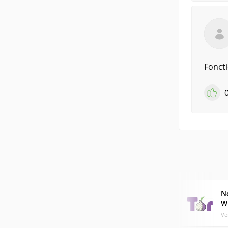
Foncti
N
W
Ve