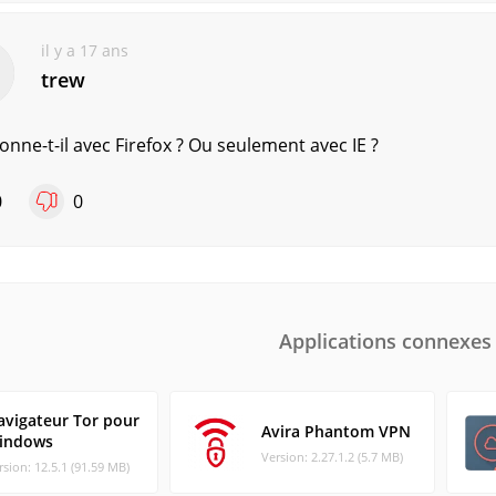
il y a 17 ans
trew
onne-t-il avec Firefox ? Ou seulement avec IE ?
0
0
Applications connexes
avigateur Tor pour
Avira Phantom VPN
indows
Version: 2.27.1.2 (5.7 MB)
rsion: 12.5.1 (91.59 MB)