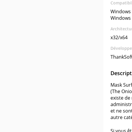
Compatibil
Windows 
Windows 
Architectu
x32/x64
Développe
ThankSof
Descript
Mask Surf
(The Onio
existe de
administr
et ne son
autre cat
Si vous ê