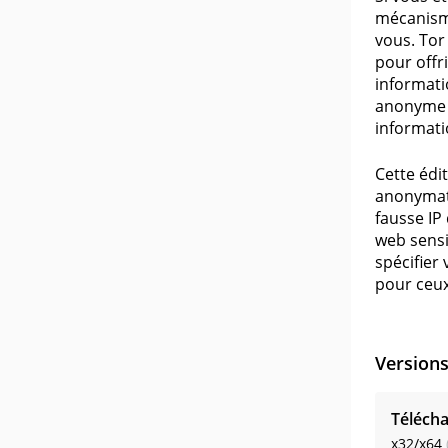
mécanisme
vous. Tor
pour offr
informati
anonyme e
informati
Cette édi
anonymat 
fausse IP
web sensi
spécifier
pour ceux
Version
Télécha
x32/x64