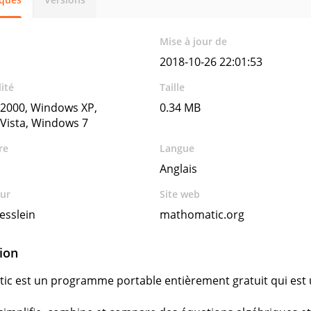
Mise à jour de
2018-10-26 22:01:53
ité
Taille
2000, Windows XP,
0.34 MB
Vista, Windows 7
re
Langue
Anglais
ur
Site web
esslein
mathomatic.org
ion
c est un programme portable entièrement gratuit qui est u