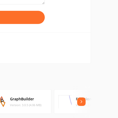
GraphBuilder
Function Grapher
Version: 3.0.5 (4.06 MB)
Version: 2 (0.02 MB)