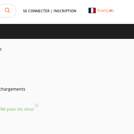
Français
SE CONNECTER
|
INSCRIPTION
c
échargements
?
ifié pour les virus