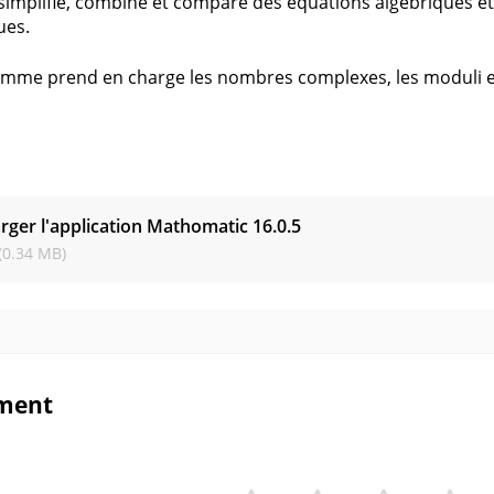
, simplifie, combine et compare des équations algébriques e
ues.
mme prend en charge les nombres complexes, les moduli et
s
rger l'application Mathomatic
16.0.5
(0.34 MB)
ment