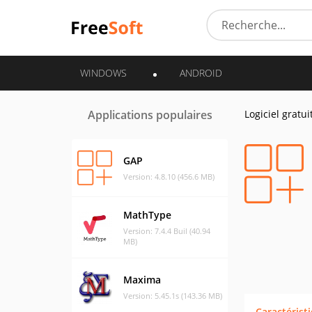
WINDOWS
ANDROID
Applications populaires
Logiciel gratui
GAP
Version: 4.8.10 (456.6 MB)
MathType
Version: 7.4.4 Buil (40.94
MB)
Maxima
Version: 5.45.1s (143.36 MB)
Caractérist