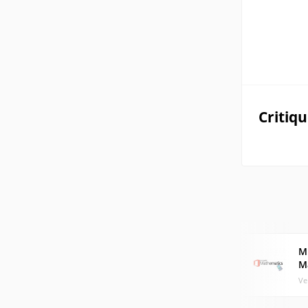
Critiq
M
M
Ve