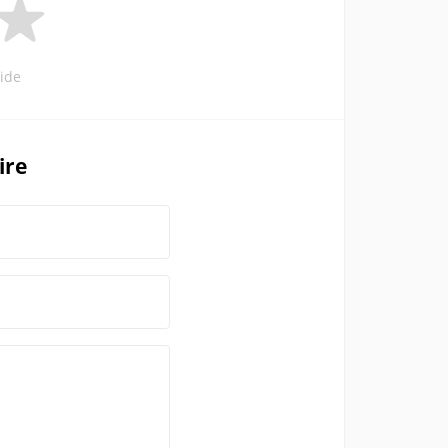
ide
ire