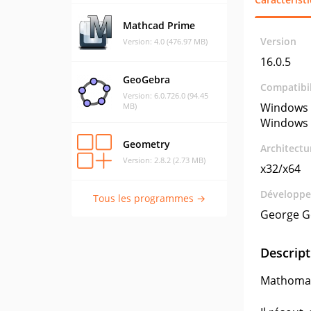
Mathcad Prime
Version
Version: 4.0 (476.97 MB)
16.0.5
GeoGebra
Compatibil
Version: 6.0.726.0 (94.45
Windows 
MB)
Windows 
Geometry
Architectu
Version: 2.8.2 (2.73 MB)
x32/x64
Développe
Tous les programmes →
George G
Descript
Mathomati