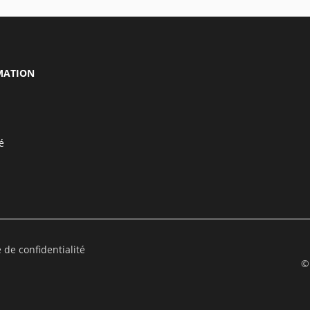
MATION
é
e de confidentialité
©