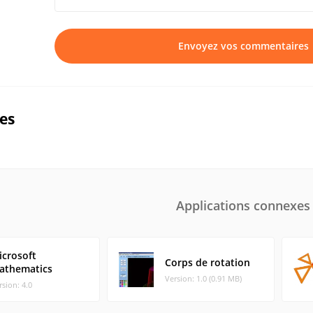
Envoyez vos commentaires
ues
Applications connexes
icrosoft
Corps de rotation
athematics
Version: 1.0 (0.91 MB)
rsion: 4.0