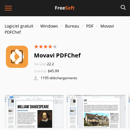
Logiciel gratuit
Windows
Bureau
PDF
Movavi
PDFChef
Movavi PDFChef
Version:
22.2
Licence:
$45.99
1195 téléchargements