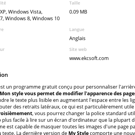
ité
Taille
XP, Windows Vista,
0.09 MB
7, Windows 8, Windows 10
re
Langue
Anglais
ur
Site web
www.ekcsoft.com
ion
est un programme gratuit conçu pour personnaliser l'arri
Mon style vous permet de modifier l'apparence des page
ndre le texte plus lisible en augmentant l'espace entre les li
uter des retraits latéraux, ce qui est particulièrement utile
roisièmement
, vous pourrez changer la police standard util
plus facile à lire sur un écran d'ordinateur que la plupart 
 est capable de masquer toutes les images d'une page partic
u texte. La dernière version de
My Style
comporte une nouvel