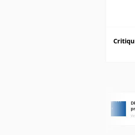
Critiq
D
p
Ve