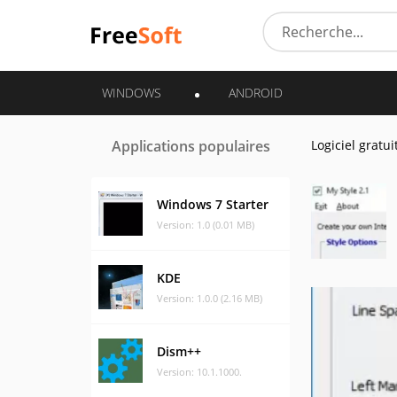
WINDOWS
ANDROID
Applications populaires
Logiciel gratui
Windows 7 Starter
Version: 1.0 (0.01 MB)
KDE
Version: 1.0.0 (2.16 MB)
Dism++
Version: 10.1.1000.