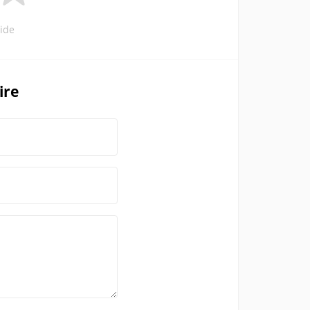
ide
ire