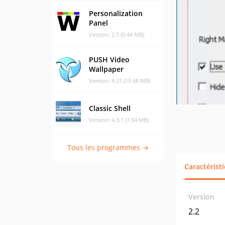
Personalization
Panel
Version: 2.5 (0.44 MB)
PUSH Video
Wallpaper
Version: 4.31 (15.68 MB)
Classic Shell
Version: 4.3.1 (7.04 MB)
Tous les programmes →
Caractérist
Version
2.2