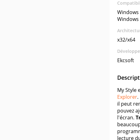
Compatibil
Windows 
Windows 
Architectu
x32/x64
Développe
Ekcsoft
Descript
My Style 
Explorer
.
il peut re
pouvez ajo
l'écran.
T
beaucoup 
programme
lecture d