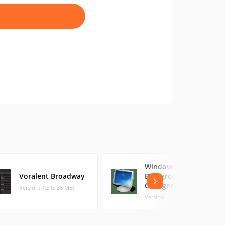
Windows 7 Logon
Voralent Broadway
Background
Changer
Version: 7.5 (5.38 MB)
Version: 1.5.2 (0.76 MB)