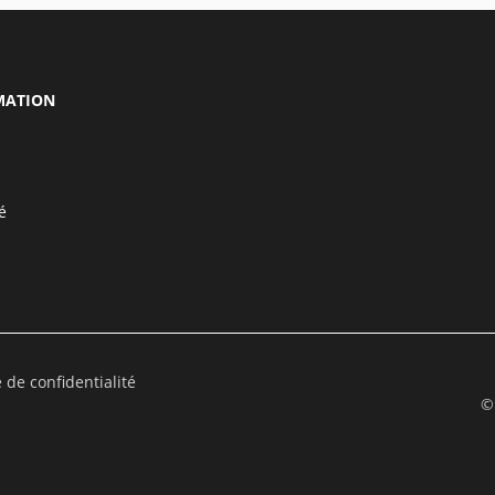
MATION
é
e de confidentialité
©