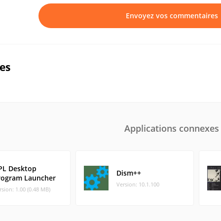
Envoyez vos commentaires
ues
Applications connexes
PL Desktop
Dism++
rogram Launcher
Version: 10.1.100
rsion: 1.00 (0.48 MB)