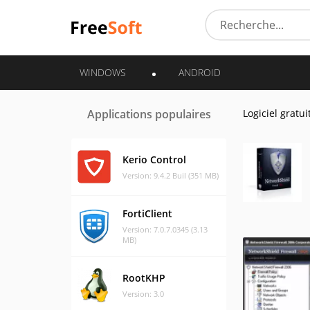
WINDOWS
ANDROID
Applications populaires
Logiciel gratui
Kerio Control
Version: 9.4.2 Buil (351 MB)
FortiClient
Version: 7.0.7.0345 (3.13
MB)
RootKHP
Version: 3.0