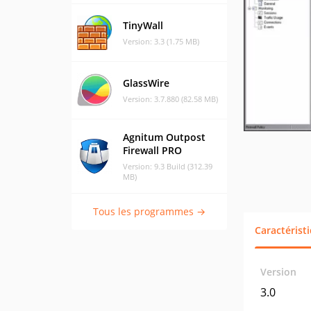
TinyWall
Version: 3.3 (1.75 MB)
GlassWire
Version: 3.7.880 (82.58 MB)
Agnitum Outpost
Firewall PRO
Version: 9.3 Build (312.39
MB)
Tous les programmes →
Caractérist
Version
3.0