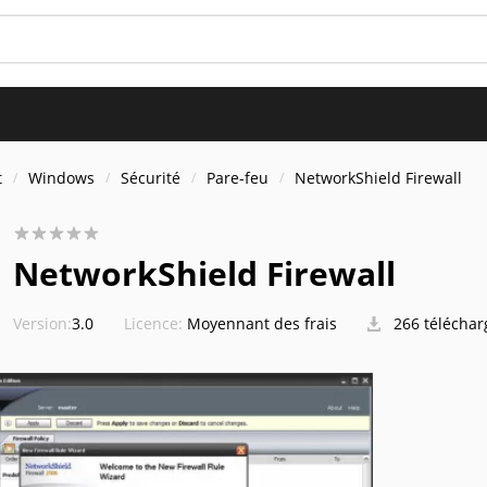
t
Windows
Sécurité
Pare-feu
NetworkShield Firewall
NetworkShield Firewall
Version:
3.0
Licence:
Moyennant des frais
266 télécha