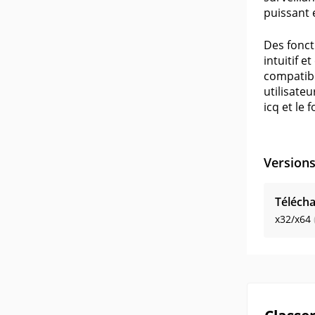
puissant 
Des fonct
intuitif e
compatibi
utilisate
icq et le
Version
Télécha
x32/x64