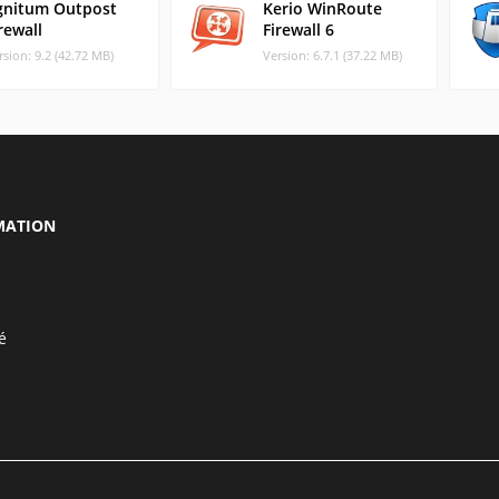
gnitum Outpost
Kerio WinRoute
rewall
Firewall 6
rsion: 9.2 (42.72 MB)
Version: 6.7.1 (37.22 MB)
MATION
é