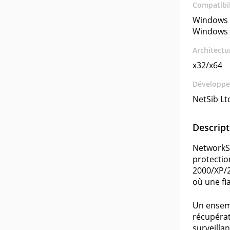
Compatibil
Windows 
Windows 
Architectu
x32/x64
Développe
NetSib Lt
Descript
NetworkSh
protectio
2000/XP/2
où une fia
Un ensemb
récupérat
surveillan