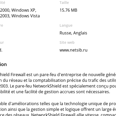
ité
Taille
2000, Windows XP,
15.76 MB
2003, Windows Vista
re
Langue
Russe, Anglais
ur
Site web
d.
www.netsib.ru
ion
ield Firewall est un pare-feu d'entreprise de nouvelle généra
n du réseau et la comptabilisation précise du trafic des util
003. Le pare-feu NetworkShield est spécialement conçu pou
bilité et une facilité de gestion accrues sont nécessaires.
le d'améliorations telles que la technologie unique de pr
ion ainsi que la gestion simple et logique offrent un large é
ce des réseaux. NetworkShield Firewall allie vitesse, compaci