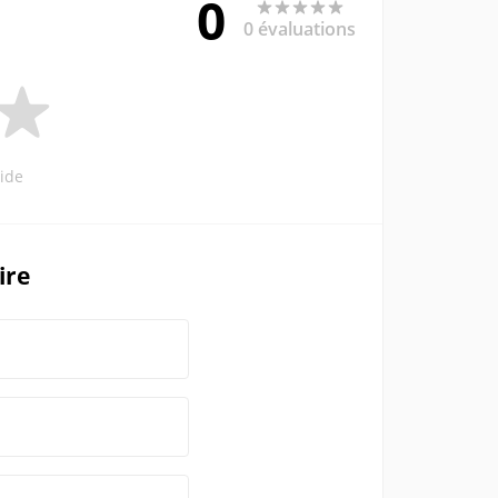
0
0 évaluations
ide
ire