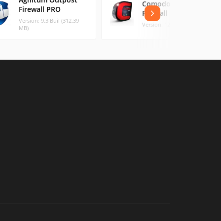
Comodo Personal
Firewall PRO
Firewall
Version: 9.3 Buil (312.39
Version: 12.2.2.8 (5.45 MB)
MB)