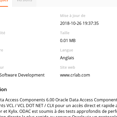
Mise à jour de
2018-10-26 19:37:35
ité
Taille
0.01 MB
re
Langue
Anglais
ur
Site web
 Software Development
www.crlab.com
ion
ata Access Components 6.00 Oracle Data Access Components
s VCL / VCL DOT NET / CLX pour un accès direct et rapide a
r et Kylix. ODAC est soumis à des tests approfondis de per