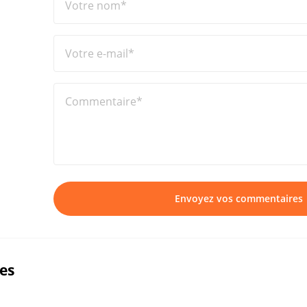
Votre nom*
Votre e-mail*
Commentaire*
Envoyez vos commentaires
ues