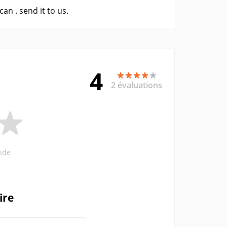
 can .
send it to us
.
4
2 évaluations
ide
ire