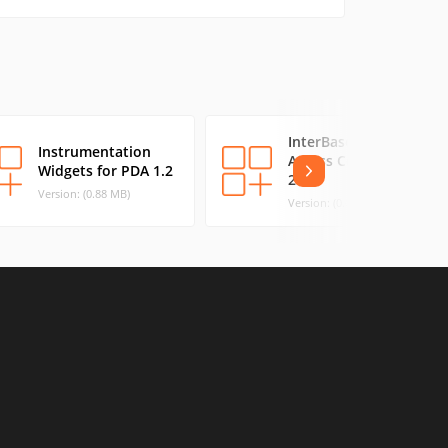
InterBase Data
Instrumentation
Access Components
Widgets for PDA 1.2
2.00
Version: (0.88 MB)
Version: (0.01 MB)