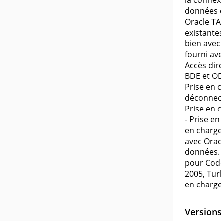
la connex
données e
Oracle TAF
existante
bien avec
fourni av
Accès dir
BDE et OD
Prise en 
déconnect
Prise en 
- Prise en
en charge
avec Orac
données. 
pour Code
2005, Tur
en charge
Version