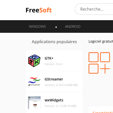
WINDOWS
ANDROID
Applications populaires
Logiciel gratui
GTK+
Version: 3.6.4
GStreamer
Version: 0.10.6 (18.88 MB)
wxWidgets
Version: 3.1.3 (30.74 MB)
Caractérist