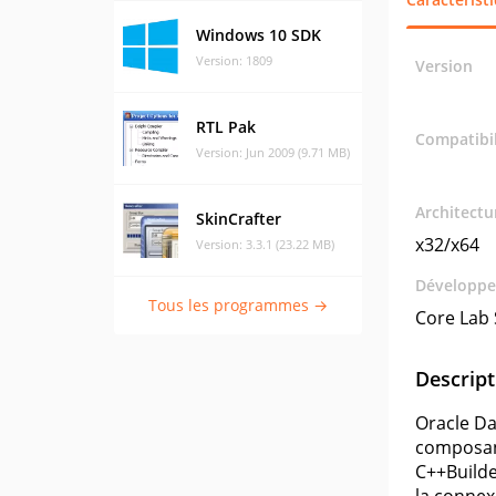
Windows 10 SDK
Version: 1809
Version
RTL Pak
Compatibil
Version: Jun 2009 (9.71 MB)
Architectu
SkinCrafter
x32/x64
Version: 3.3.1 (23.22 MB)
Développe
Tous les programmes →
Core Lab
Descript
Oracle D
composant
C++Builde