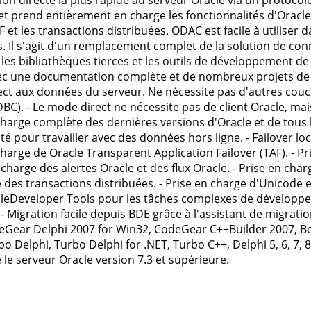
ion directe la plus rapide au serveur Oracle via un protocol
t prend entièrement en charge les fonctionnalités d'Orac
 et les transactions distribuées. ODAC est facile à utiliser 
s. Il s'agit d'un remplacement complet de la solution de con
 les bibliothèques tierces et les outils de développement de
ec une documentation complète et de nombreux projets de 
ect aux données du serveur. Ne nécessite pas d'autres cou
BC). - Le mode direct ne nécessite pas de client Oracle, mai
charge complète des dernières versions d'Oracle et de tous 
é pour travailler avec des données hors ligne. - Failover loc
charge de Oracle Transparent Application Failover (TAF). - 
 charge des alertes Oracle et des flux Oracle. - Prise en char
 des transactions distribuées. - Prise en charge d'Unicode 
leDeveloper Tools pour les tâches complexes de développe
- Migration facile depuis BDE grâce à l'assistant de migrat
Gear Delphi 2007 for Win32, CodeGear C++Builder 2007, B
bo Delphi, Turbo Delphi for .NET, Turbo C++, Delphi 5, 6, 7, 8
 le serveur Oracle version 7.3 et supérieure.
s