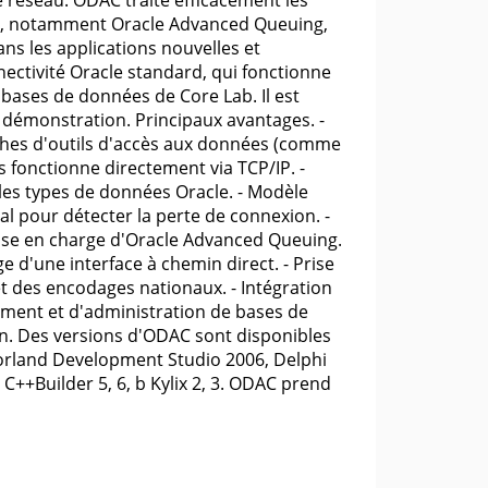
e réseau. ODAC traite efficacement les
le, notamment Oracle Advanced Queuing,
dans les applications nouvelles et
nectivité Oracle standard, qui fonctionne
 bases de données de Core Lab. Il est
démonstration. Principaux avantages. -
ches d'outils d'accès aux données (comme
s fonctionne directement via TCP/IP. -
les types de données Oracle. - Modèle
al pour détecter la perte de connexion. -
Prise en charge d'Oracle Advanced Queuing.
ge d'une interface à chemin direct. - Prise
et des encodages nationaux. - Intégration
ment et d'administration de bases de
ion. Des versions d'ODAC sont disponibles
orland Development Studio 2006, Delphi
 C++Builder 5, 6, b Kylix 2, 3. ODAC prend