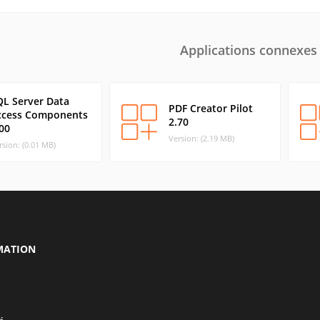
Applications connexes
QL Server Data
PDF Creator Pilot
ccess Components
2.70
00
Version: (2.19 MB)
rsion: (0.01 MB)
MATION