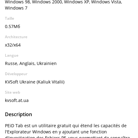
Windows 98, Windows 2000, Windows XP, Windows Vista,
Windows 7
Taille
0.57Мб
Architecture
x32/x64
Langue
Russe, Anglais, Ukrainien
Développeur
KVSoft Ukraine (Kaliuk Vitalii)
Site web
kvsoft.at.ua
Description
PEiD Tab est un utilitaire gratuit qui étend les capacités de
l'Explorateur Windows en y ajoutant une fonction
d'investigation des fichiers PE, vous permettant de connaître