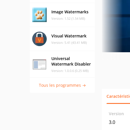
Image Watermarks
Version: 1.52 (1.54 MB)
Visual Watermark
Version: 5.41 (43.41 MB)
Universal
Watermark Disabler
Version: 1.0.0.6 (0.25 MB)
Tous les programmes →
Caractérist
Version
3.0