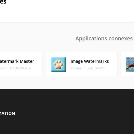
ues
Applications connexes
atermark Master
Image Watermarks
rsion: 2.2 (19.26 MB)
Version: 1.52 (1.54 MB)
MATION