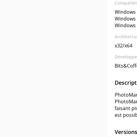
Compatibil
Windows 
Windows 
Windows 
Architectu
x32/x64
Développe
Bits&Coff
Descript
PhotoMark
PhotoMark
faisant p
est possib
Version