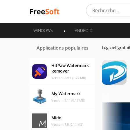
WINDOWS
ANDROID
Applications populaires
Logiciel gratui
HitPaw Watermark
Remover
Version: 2.4.1 (1.77 MB)
My Watermark
Version: 3.11 (0.13 MB)
Mido
Version: 1.0 (0.11 MB)