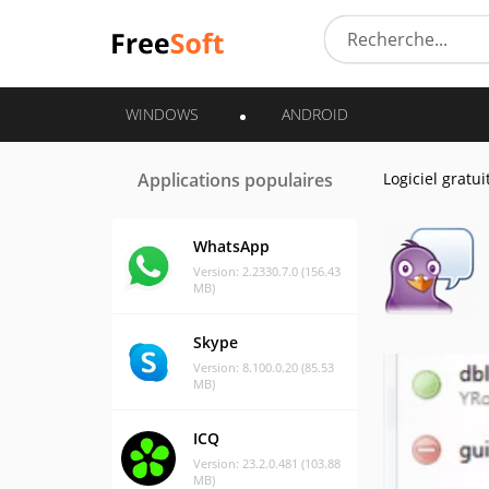
WINDOWS
ANDROID
Applications populaires
Logiciel gratui
WhatsApp
Version: 2.2330.7.0 (156.43
MB)
Skype
Version: 8.100.0.20 (85.53
MB)
ICQ
Version: 23.2.0.481 (103.88
MB)