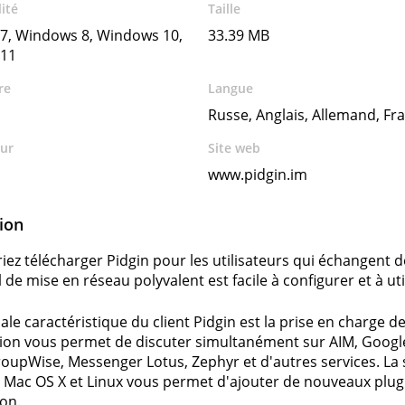
ité
Taille
7, Windows 8, Windows 10,
33.39 MB
11
re
Langue
Russe, Anglais, Allemand, Fra
ur
Site web
www.pidgin.im
ion
iez télécharger Pidgin pour les utilisateurs qui échangent 
l de mise en réseau polyvalent est facile à configurer et à uti
pale caractéristique du client Pidgin est la prise en charge d
tion vous permet de discuter simultanément sur AIM, Googl
roupWise, Messenger Lotus, Zephyr et d'autres services. La
Mac OS X et Linux vous permet d'ajouter de nouveaux plugin
ion.