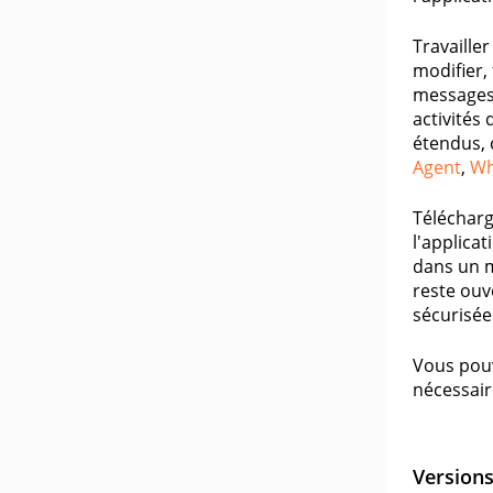
Travaille
modifier,
messages. 
activités
étendus, 
Agent
,
Wh
Télécharg
l'applica
dans un m
reste ouv
sécurisée
Vous pouv
nécessair
Version