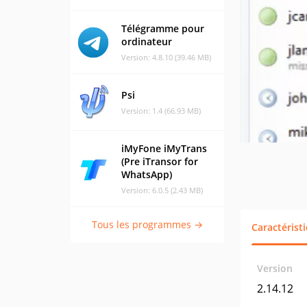
Télégramme pour
ordinateur
Version: 4.8.10 (39.46 MB)
Psi
Version: 1.4 (66.93 MB)
iMyFone iMyTrans
(Pre iTransor for
WhatsApp)
Version: 6.0.5 (2.43 MB)
Tous les programmes →
Caractérist
Version
2.14.12