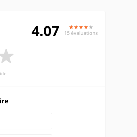
4.07
15 évaluations
ide
ire