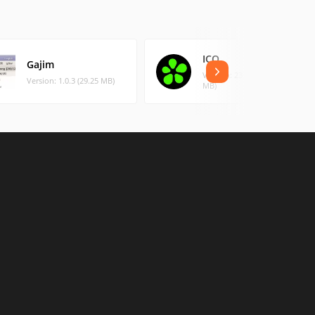
ICQ
Gajim
Version: 23.2.0.4 (103.88
Version: 1.0.3 (29.25 MB)
MB)