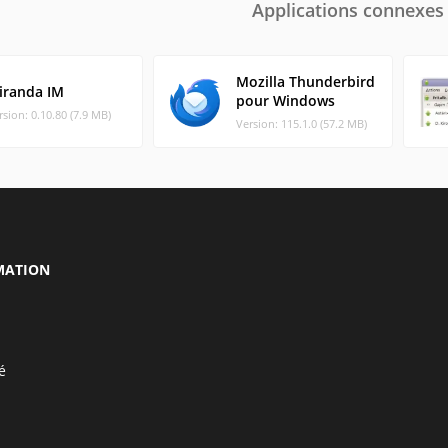
Applications connexes
Mozilla Thunderbird
iranda IM
pour Windows
rsion: 0.10.80 (7.9 MB)
Version: 115.1.0 (57.2 MB)
MATION
é