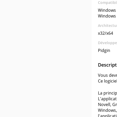
Compatibil
Windows 
Windows 
Architectu
x32/x64
Développe
Pidgin
Descript
Vous devr
Ce logicie
La princi
L'applica
Novell, G
Windows, 
l'applicat