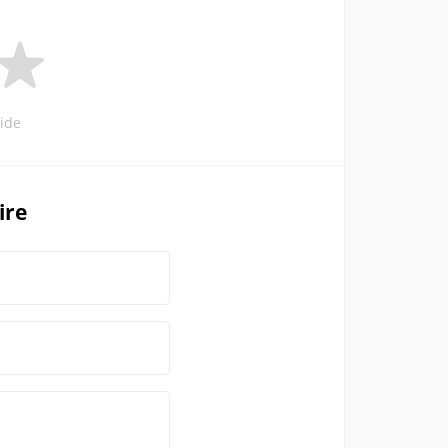
ide
ire