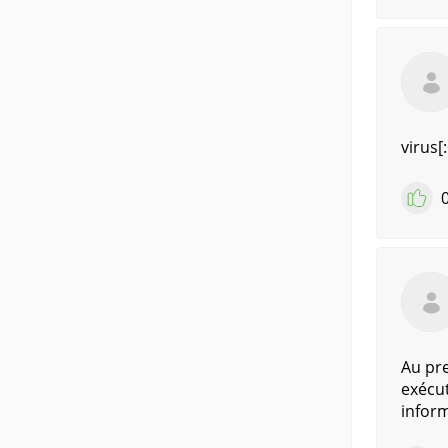
virus[:
Au pre
exécut
inform