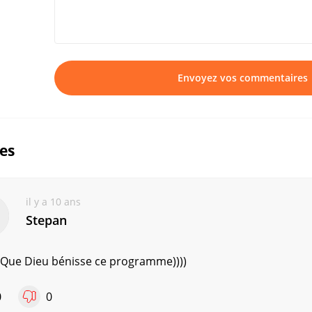
Envoyez vos commentaires
ues
il y a 10 ans
Stepan
! Que Dieu bénisse ce programme))))
0
0