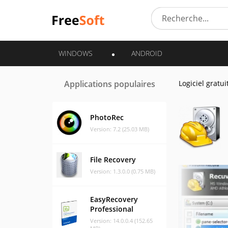
WINDOWS
ANDROID
Applications populaires
Logiciel gratui
PhotoRec
Version: 7.2 (25.03 MB)
File Recovery
Version: 1.3.0.0 (0.75 MB)
EasyRecovery
Professional
Version: 14.0.0.4 (152.65