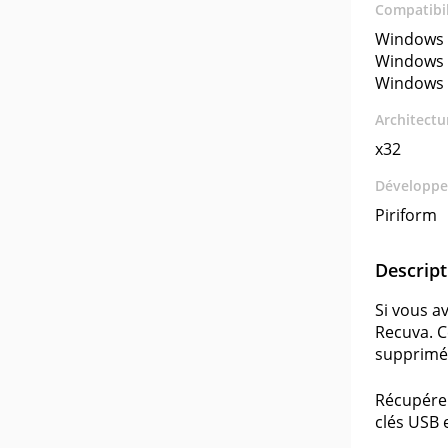
Compatibil
Windows 
Windows 
Windows 
Architectu
x32
Développe
Piriform
Descript
Si vous a
Recuva. C
supprimés
Récupérer
clés USB 