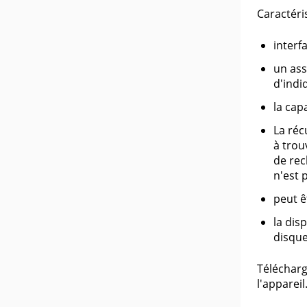
Caractéri
interfa
un assi
d'indi
la cap
La réc
à trou
de rec
n'est 
peut ê
la dis
disqu
Télécharg
l'appareil