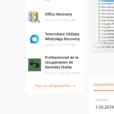
MB)
Office Recovery
Version: 5.17 (79.64 MB)
Tenorshare UltData
WhatsApp Recovery
Version: 2.1.1 (1.86 MB)
Professionnel de la
récupération de
données Stellar
Version: 11.0.0.7 (98.35 MB)
Caractérist
Tous les programmes →
Version
1.53.2074