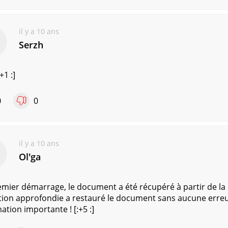
il y a 10 ans
Serzh
+1 :]
0
0
il y a 10 ans
Olʹga
mier démarrage, le document a été récupéré à partir de la 
ion approfondie a restauré le document sans aucune erreur
ation importante ! [:+5 :]