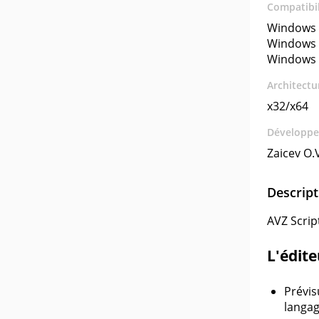
Compatibil
Windows 
Windows 
Windows 
Architectu
x32/x64
Développe
Zaicev O.
Descript
AVZ Scrip
L'édit
Prévis
langag