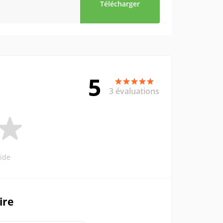
Télécharger
5
3 évaluations
ide
ire