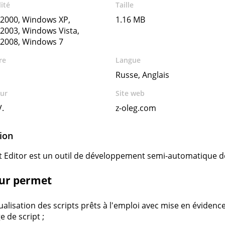
ité
Taille
2000, Windows XP,
1.16 MB
2003, Windows Vista,
2008, Windows 7
re
Langue
Russe, Anglais
ur
Site web
V.
z-oleg.com
ion
t Editor est un outil de développement semi-automatique de 
eur permet
ualisation des scripts prêts à l'emploi avec mise en évide
e de script ;