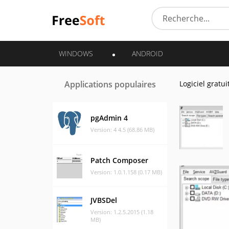
WINDOWS
ANDROID
Applications populaires
Logiciel gratui
pgAdmin 4
Version: 4 4.5 (68.86 MB)
Patch Composer
Version: 1.0.1.158 (0.17 MB)
JVBSDel
Version: 1.2.5.2015 (1.18
MB)