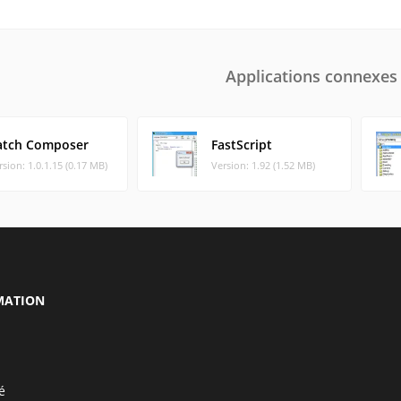
Applications connexes
atch Composer
FastScript
rsion: 1.0.1.15 (0.17 MB)
Version: 1.92 (1.52 MB)
MATION
é