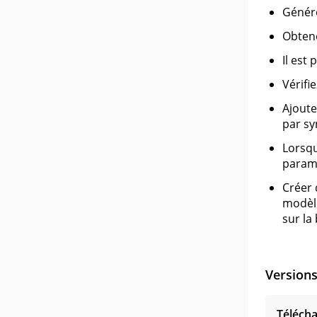
Génére
Obtene
Il est
Vérifi
Ajoute
par sy
Lorsq
paramè
Créer 
modèle
sur la
Version
Télécha