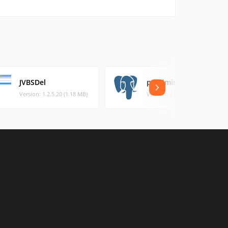
JVBSDel
pgAdmin 4
Version: 1.2.5.20 (1.18 MB)
Version: 4 4.5 (68.86 MB)