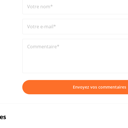
Votre nom*
Votre e-mail*
Commentaire*
Envoyez vos commentaires
ues