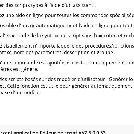
r des scripts types à l'aide d'un assistant ;
z une aide en ligne pour toutes les commandes spécialisées
 possible d'ouvrir automatiquement l'aide en ligne pour tou
ez l'exactitude de la syntaxe du script sans l'exécuter, et rec
z visuellement n'importe laquelle des procédures/fonction
ntaxe, nom des paramètres, description et groupe.
u'une commande est ajoutée, elle est automatiquement co
tres est généré.
des scripts basés sur des modèles d'utilisateur - Générer le
s. Cette fonction est utile pour générer automatiquement 
 base d'un modèle.
s
rger l'application Editeur de script AVZ
5.0.0.53