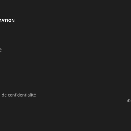
MATION
é
e de confidentialité
©