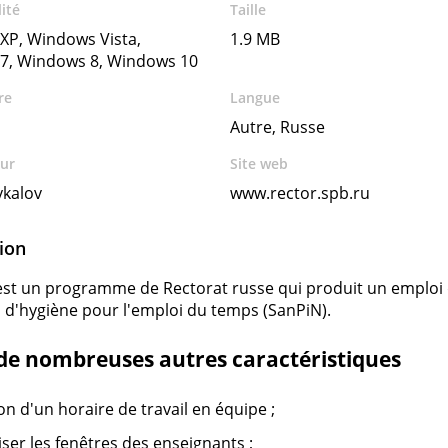
ité
Taille
XP, Windows Vista,
1.9 MB
7, Windows 8, Windows 10
re
Langue
Autre, Russe
ur
Site web
ykalov
www.rector.spb.ru
ion
est un programme de Rectorat russe qui produit un emploi
 d'hygiène pour l'emploi du temps (SanPiN).
de nombreuses autres caractéristiques
on d'un horaire de travail en équipe ;
ser les fenêtres des enseignants ;