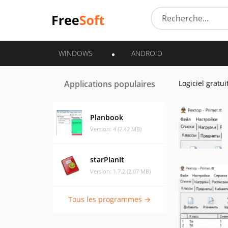
WINDOWS
ANDROID
Applications populaires
Logiciel gratui
Planbook
Version: 4 (2.42 MB)
starPlanIt
Version: 1.7.2 (2.07 MB)
Tous les programmes →