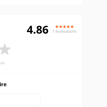
4.86
7 évaluations
ide
ire