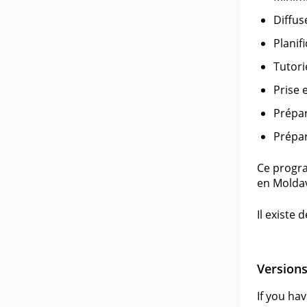
Diffus
Planif
Tutori
Prise 
Prépar
Prépar
Ce progra
en Moldav
Il existe 
Version
If you ha