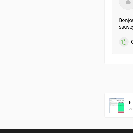
Bonjou
sauveg
P
Ve