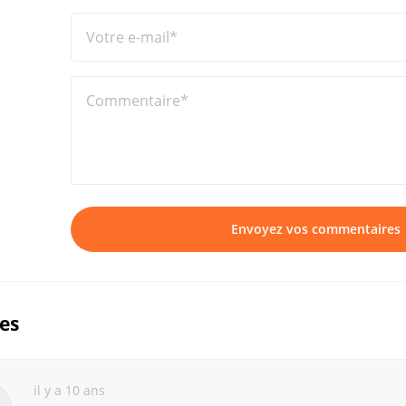
Votre e-mail*
Commentaire*
Envoyez vos commentaires
ues
il y a 10 ans