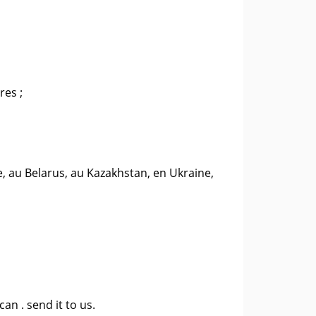
res ;
e, au Belarus, au Kazakhstan, en Ukraine,
 can .
send it to us
.