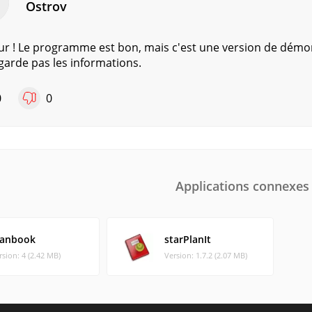
Ostrov
r ! Le programme est bon, mais c'est une version de démonst
arde pas les informations.
0
0
Applications connexes
lanbook
starPlanIt
rsion: 4 (2.42 MB)
Version: 1.7.2 (2.07 MB)