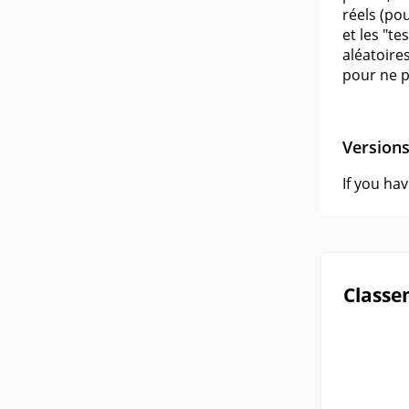
réels (po
et les "t
aléatoire
pour ne p
Version
If you ha
Classe