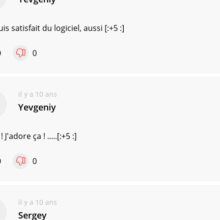
uis satisfait du logiciel, aussi [:+5 :]
0
0
il y a 10 ans
Yevgeniy
 J'adore ça ! .....[:+5 :]
0
0
il y a 10 ans
Sergey