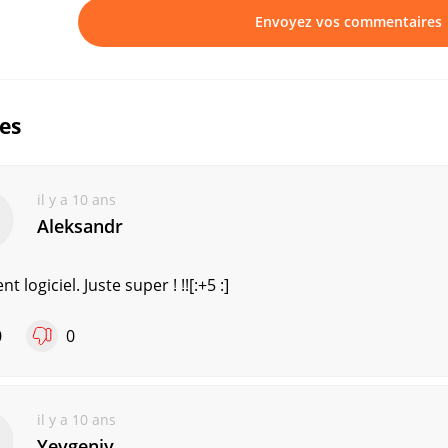
Envoyez vos commentaires
ues
il y a 10 ans
Aleksandr
nt logiciel. Juste super ! !![:+5 :]
0
0
il y a 10 ans
Yevgeniy