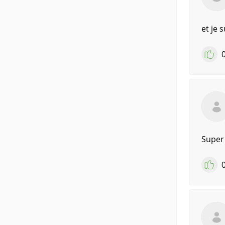
et je s
Super !