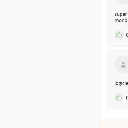
super 
mond
logicie