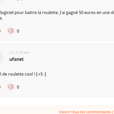
logiciel pour battre la roulette. J'ai gagné 50 euros en une
e.
0
0
il y a 10 ans
ufanet
l de roulette cool ! [:+5 :]
0
0
Ouvrir tous les commentaires (