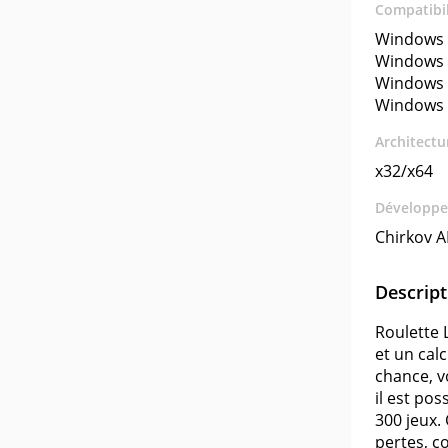
Compatibil
Windows 
Windows 
Windows 
Windows 
Architectu
x32/x64
Développe
Chirkov A
Descript
Roulette L
et un cal
chance, v
il est po
300 jeux.
pertes, c