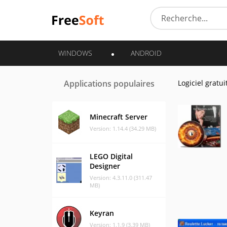
WINDOWS
ANDROID
Applications populaires
Logiciel gratui
Minecraft Server
Version: 1.14.4 (34.29 MB)
LEGO Digital
Designer
Version: 4.3.11.0 (311.47
MB)
Keyran
Version: 1.1.9 (3.39 MB)