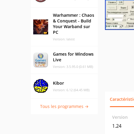
Warhammer : Chaos
& Conquest - Build
Your Warband sur
PC
Version: latest
Games for Windows
Live
Version: 3.5.95.0 (0.61 MB)
Kibor
Version: 6.12 (64.45 MB)
Caractérist
Tous les programmes →
Version
1.24