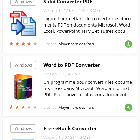
Solid Converter PDF
Windows
Version: 10.1.16864 (130.93 MB)
Logiciel permettant de convertir des docu
ments PDF en documents Microsoft Word,
Excel, PowerPoint, HTML et autres docume
nts texte.
★
★
★
★
★
★
★
★
★
★
Licence:
Moyennant des frais
Word to PDF Converter
Windows
Version: 3.0 (14.1 MB)
Un programme pour convertir les docume
nts créés dans Microsoft Word au format
PDF. Peut convertir plusieurs documents
à la fois.
★
★
★
★
★
★
★
★
★
★
Licence:
Moyennant des frais
Free eBook Converter
Windows
Version: 1.0.0.13 (47.9 MB)