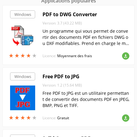
Applications populaires
PDF to DWG Converter
Windows
Version: 3.7 (43.22 MB)
Un programme qui vous permet de conve
rtir des documents PDF en fichiers DWG o
u DXF modifiables. Prend en charge le mo
de de conversion par lots.
★
★
★
★
★
★
★
★
★
★
Licence:
Moyennant des frais
Free PDF to JPG
Windows
Version: 1.2 (15.64 MB)
Free PDF to JPG est un utilitaire permettan
t de convertir des documents PDF en JPEG,
BMP, PNG et TIFF.
★
★
★
★
★
★
★
★
★
★
Licence:
Gratuit