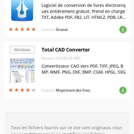
Logiciel de conversion de livres électroniq
ues entièrement gratuit. Prend en charge
TXT, Adobe PDF, FB2, LIT, HTMLZ, PDB, LRF
et PUB.
★
★
★
★
★
★
★
★
★
★
Licence:
Gratuit
Total CAD Converter
Windows
Version: 3.4 (25.85 MB)
Convertisseur CAO vers PDF, TIFF, JPEG, B
MP, WMF, PNG, DXF, BMP, CGM, HPGL, SVG.
★
★
★
★
★
★
★
★
★
★
Licence:
Moyennant des frais
Tous les fichiers fournis sur ce site sont originaux, nous