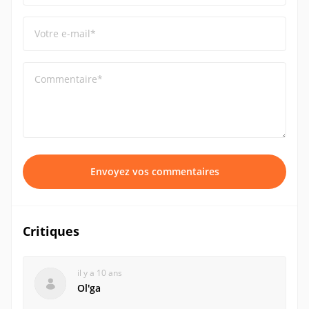
Votre e-mail*
Commentaire*
Envoyez vos commentaires
Critiques
il y a 10 ans
Olʹga