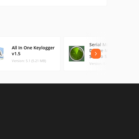
Serial Monitor
All In One Keylogger
Device Monitoring
v1.5
Studio 5.22.00.1627
Version: 5.1 (5.21 MB)
Version: 8.42.00. (15.64 MB)