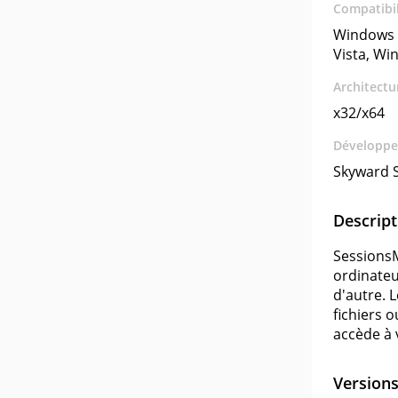
Compatibil
Windows 
Vista, Wi
Architectu
x32/x64
Développe
Skyward 
Descript
SessionsMo
ordinateu
d'autre. 
fichiers 
accède à 
Version