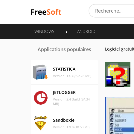
WINDOWS
ANDROID
Applications populaires
Logiciel gratui
STATISTICA
Version: 13.3 (852.78 MB)
JETLOGGER
Version: 2.4 Build (24.34
MB)
Sandboxie
Version: 1.9.8 (18.53 MB)