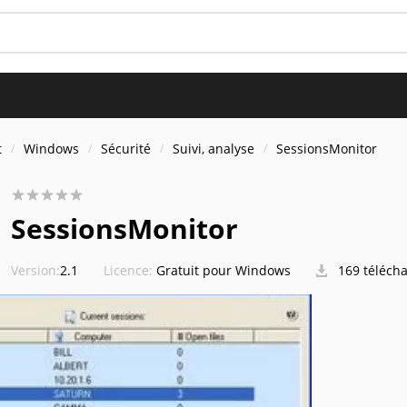
t
Windows
Sécurité
Suivi, analyse
SessionsMonitor
SessionsMonitor
Version:
2.1
Licence:
Gratuit pour Windows
169 téléch