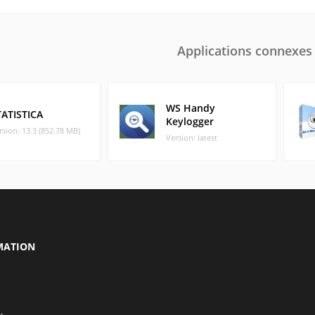
Applications connexes
WS Handy
TATISTICA
Keylogger
rsion: 13.3 (852.78 MB)
Version: latest
MATION