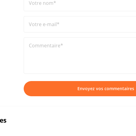
Votre nom*
Votre e-mail*
Commentaire*
Envoyez vos commentaires
ues