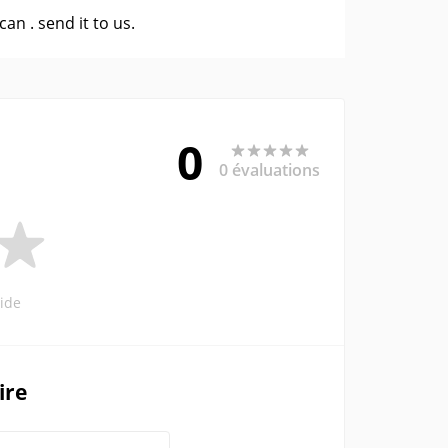
 can .
send it to us
.
0
0 évaluations
ide
ire