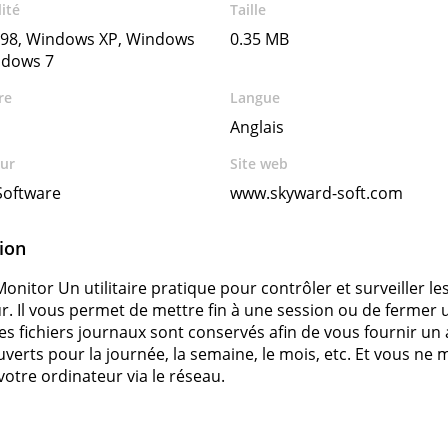
ité
Taille
98, Windows XP, Windows
0.35 MB
ndows 7
re
Langue
Anglais
ur
Site web
Software
www.skyward-soft.com
ion
nitor Un utilitaire pratique pour contrôler et surveiller les
r. Il vous permet de mettre fin à une session ou de fermer u
Les fichiers journaux sont conservés afin de vous fournir u
ouverts pour la journée, la semaine, le mois, etc. Et vous n
votre ordinateur via le réseau.
s