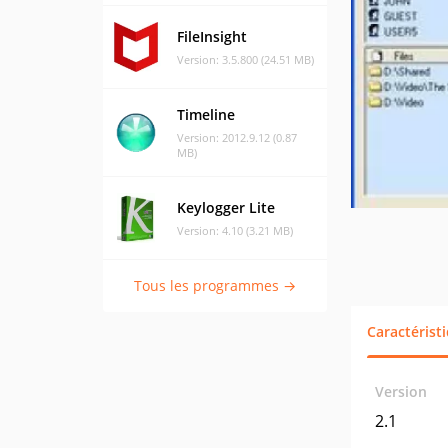
FileInsight
Version: 3.5.800 (24.51 MB)
Timeline
Version: 2012.9.12 (0.87
MB)
Keylogger Lite
Version: 4.10 (3.21 MB)
Tous les programmes →
Caractérist
Version
2.1