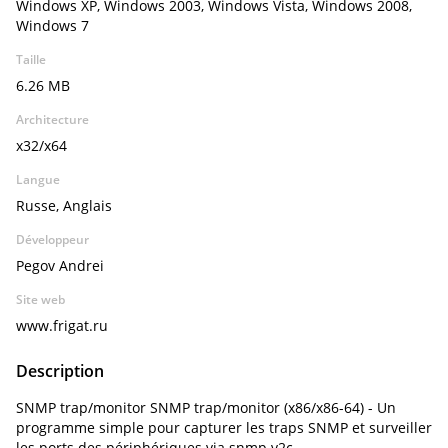
Windows XP, Windows 2003, Windows Vista, Windows 2008,
Windows 7
Taille
6.26 MB
Architecture
x32/x64
Langue
Russe, Anglais
Développeur
Pegov Andrei
Site web
www.frigat.ru
Description
SNMP trap/monitor SNMP trap/monitor (x86/x86-64) - Un
programme simple pour capturer les traps SNMP et surveiller
les ports des périphériques via snmp v2c.