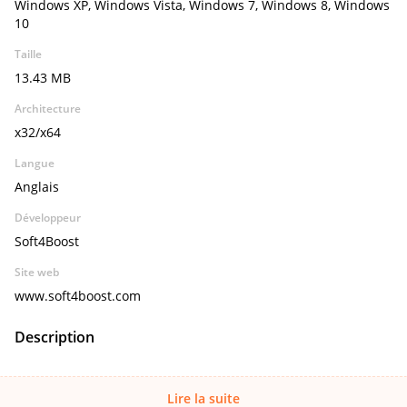
Windows XP, Windows Vista, Windows 7, Windows 8, Windows
10
Taille
13.43 MB
Architecture
x32/x64
Langue
Anglais
Développeur
Soft4Boost
Site web
www.soft4boost.com
Description
Lire la suite