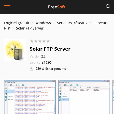
Logiciel gratuit
Windows
Serveurs, réseaux
Serveurs
FTP
Solar FTP Server
Solar FTP Server
Version:
2.2
Licence:
$19.95
239 téléchargements