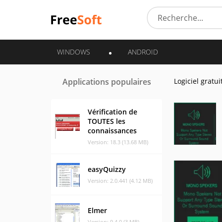
WINDOWS
ANDROID
Applications populaires
Logiciel gratui
Vérification de
TOUTES les
connaissances
Version: 18.3 (13.68 MB)
easyQuizzy
Version: 2.0.441 (4.12 MB)
Elmer
Version: 9.4.0 (3 MB)