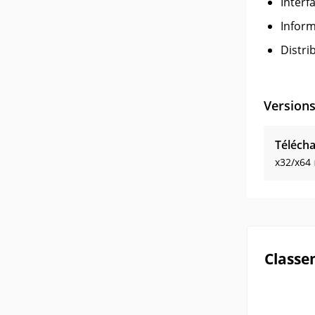
Interfa
Inform
Distri
Version
Télécha
x32/x64
Classe