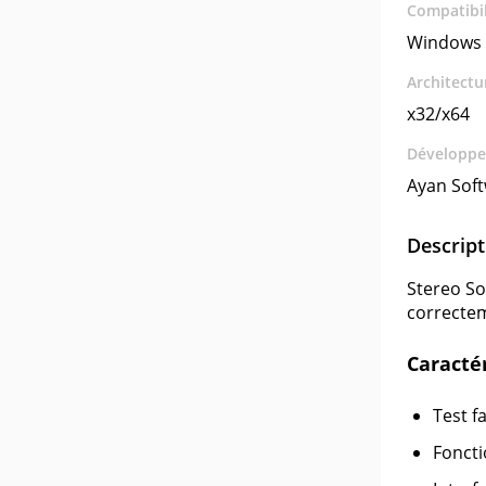
Compatibil
Windows 
Architectu
x32/x64
Développe
Ayan Sof
Descript
Stereo So
correctem
Caracté
Test f
Foncti