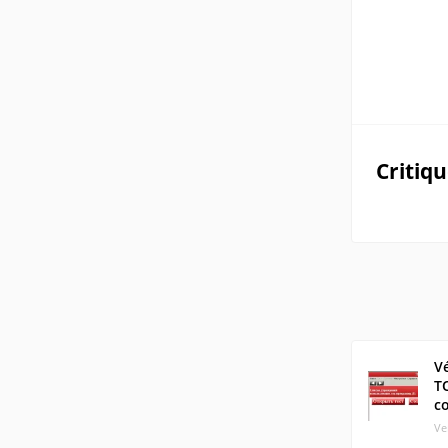
Critiq
Vé
T
c
Ve