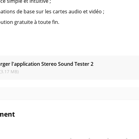
ce simple et intuitive ;
ations de base sur les cartes audio et vidéo ;
bution gratuite à toute fin.
s
rger l'application Stereo Sound Tester
2
(3.17 MB)
ment