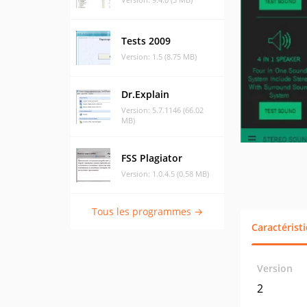
Tests 2009
Version: 1.5 (8.75 MB)
Dr.Explain
Version: 5.7.1146 (66.02
MB)
FSS Plagiator
Version: 1.0.4.5 (0.58 MB)
Tous les programmes →
Caractérist
Version
2