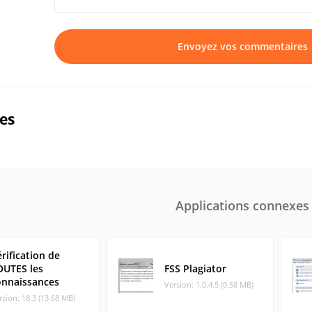
Envoyez vos commentaires
ues
Applications connexes
rification de
OUTES les
FSS Plagiator
onnaissances
Version: 1.0.4.5 (0.58 MB)
rsion: 18.3 (13.68 MB)