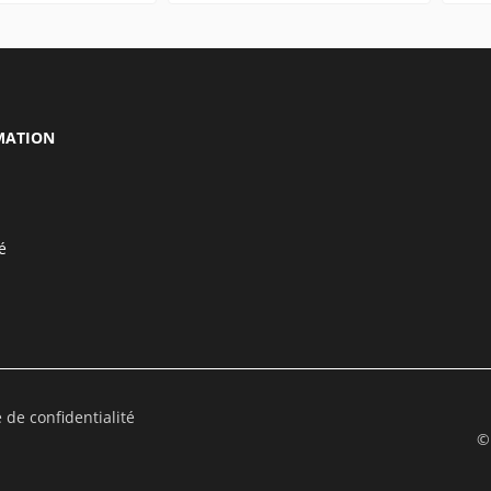
MATION
é
e de confidentialité
©