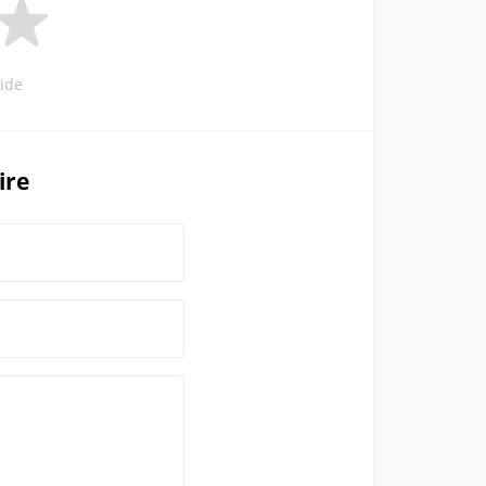
ide
ire