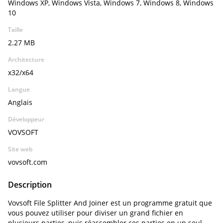
Windows XP, Windows Vista, Windows 7, Windows 8, Windows
10
Taille
2.27 MB
Architecture
x32/x64
Langue
Anglais
Développeur
VOVSOFT
Site web
vovsoft.com
Description
Vovsoft File Splitter And Joiner est un programme gratuit que
vous pouvez utiliser pour diviser un grand fichier en
plusieurs parties, puis réassembler ces parties en un seul